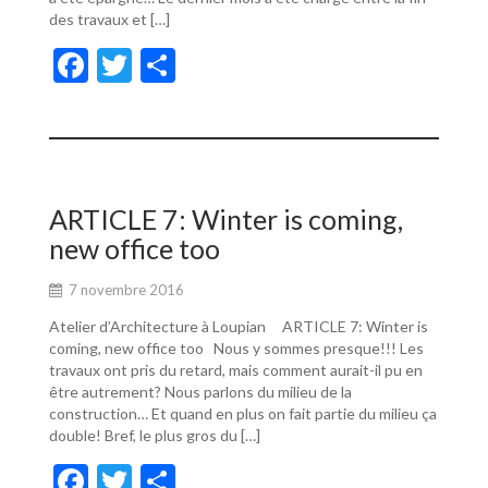
des travaux et […]
F
T
P
ac
w
ar
e
itt
ta
b
er
g
o
er
ARTICLE 7: Winter is coming,
o
new office too
k
7 novembre 2016
Atelier d’Architecture à Loupian ARTICLE 7: Winter is
coming, new office too Nous y sommes presque!!! Les
travaux ont pris du retard, mais comment aurait-il pu en
être autrement? Nous parlons du milieu de la
construction… Et quand en plus on fait partie du milieu ça
double! Bref, le plus gros du […]
F
T
P