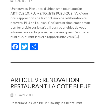
30 juin 2017
Un nouveau Plan Local d’Urbanisme pour Loupian
ARTICLE 10: PLU – ENQUÊTE PUBLIQUE Voici que
nous approchons de la conclusion de l’élaboration du
nouveau PLU de Loupian. Ceci sera probablement mon
dernier article sur le sujet. Il aura pour objet de vous
informer sur cette phase particulière qu’est l’enquête
publique, durant laquelle l’opportunité vous […]
F
T
P
ac
w
ar
e
itt
ta
b
er
g
o
er
ARTICLE 9 : RENOVATION
o
RESTAURANT LA COTE BLEUE
k
13 avril 2017
Restaurant la Côte Bleue : Bouzigues Restaurant