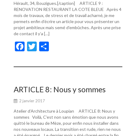
Hérault, 34, Bouzigues.[/caption] ARTICLE 9 :
RENOVATION RESTAURANT LA COTE BLEUE Après 4
mois de travaux, de stress et de travail acharné, je me
permets enfin d’écrire un article pour vous présenter un
projet ambitieux mais semé d’embûches. Après une prise
de contact il y’a […]
F
T
P
ac
w
ar
e
itt
ta
b
er
g
o
er
ARTICLE 8: Nous y sommes
o
2 janvier 2017
k
Atelier d’Architecture à Loupian ARTICLE 8: Nous y
sommes Voilà, C’est non sans émotion que nous avons
quitté le bureau de Mèze, pour enfin nous installer dans
nos nouveaux locaux. La transition est rude, rien ne nous
a été épargné… Le dernier mois a été chargé entre la fin