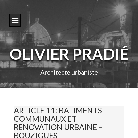
S
k
i
p
t
o
c
o
OLIVIER PRADIÉ
n
t
e
n
Architecte urbaniste
t
ARTICLE 11: BATIMENTS
COMMUNAUX ET
RENOVATION URBAINE –
BOUZIGUES