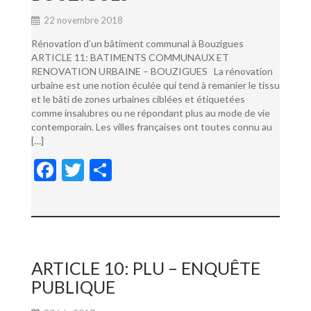
22 novembre 2018
Rénovation d’un bâtiment communal à Bouzigues
ARTICLE 11: BATIMENTS COMMUNAUX ET
RENOVATION URBAINE – BOUZIGUES La rénovation
urbaine est une notion éculée qui tend à remanier le tissu
et le bâti de zones urbaines ciblées et étiquetées
comme insalubres ou ne répondant plus au mode de vie
contemporain. Les villes françaises ont toutes connu au
[…]
F
T
P
ac
w
ar
e
itt
ta
b
er
g
o
er
ARTICLE 10: PLU – ENQUÊTE
o
PUBLIQUE
k