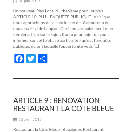
30 juin 2017
Un nouveau Plan Local d’Urbanisme pour Loupian
ARTICLE 10: PLU – ENQUÊTE PUBLIQUE Voici que
nous approchons de la conclusion de l’élaboration du
nouveau PLU de Loupian. Ceci sera probablement mon
dernier article sur le sujet. Il aura pour objet de vous
informer sur cette phase particulière qu’est l’enquête
publique, durant laquelle l’opportunité vous […]
F
T
P
ac
w
ar
e
itt
ta
b
er
g
o
er
ARTICLE 9 : RENOVATION
o
RESTAURANT LA COTE BLEUE
k
13 avril 2017
Restaurant la Côte Bleue : Bouzigues Restaurant