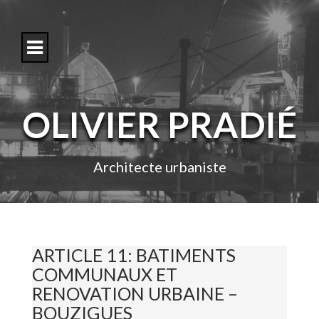
S
k
i
p
t
o
c
o
OLIVIER PRADIÉ
n
t
e
n
Architecte urbaniste
t
ARTICLE 11: BATIMENTS
COMMUNAUX ET
RENOVATION URBAINE –
BOUZIGUES