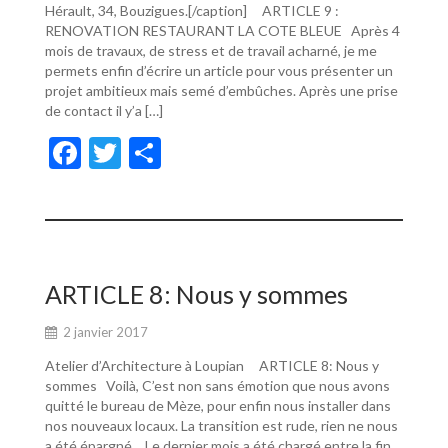
Hérault, 34, Bouzigues.[/caption] ARTICLE 9 :
RENOVATION RESTAURANT LA COTE BLEUE Après 4
mois de travaux, de stress et de travail acharné, je me
permets enfin d’écrire un article pour vous présenter un
projet ambitieux mais semé d’embûches. Après une prise
de contact il y’a […]
F
T
P
ac
w
ar
e
itt
ta
b
er
g
o
er
ARTICLE 8: Nous y sommes
o
2 janvier 2017
k
Atelier d’Architecture à Loupian ARTICLE 8: Nous y
sommes Voilà, C’est non sans émotion que nous avons
quitté le bureau de Mèze, pour enfin nous installer dans
nos nouveaux locaux. La transition est rude, rien ne nous
a été épargné… Le dernier mois a été chargé entre la fin