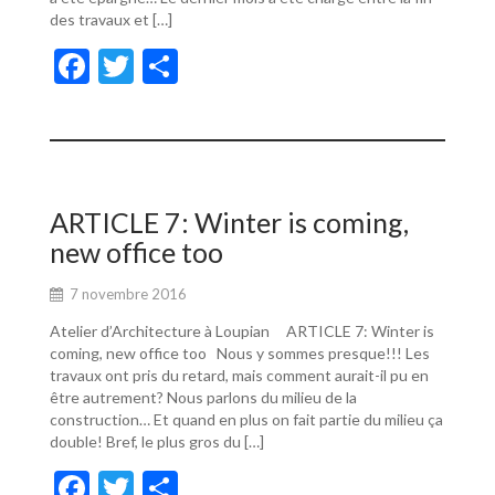
des travaux et […]
F
T
P
ac
w
ar
e
itt
ta
b
er
g
o
er
ARTICLE 7: Winter is coming,
o
new office too
k
7 novembre 2016
Atelier d’Architecture à Loupian ARTICLE 7: Winter is
coming, new office too Nous y sommes presque!!! Les
travaux ont pris du retard, mais comment aurait-il pu en
être autrement? Nous parlons du milieu de la
construction… Et quand en plus on fait partie du milieu ça
double! Bref, le plus gros du […]
F
T
P