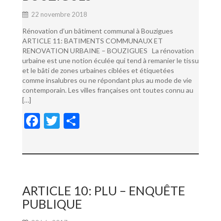
22 novembre 2018
Rénovation d’un bâtiment communal à Bouzigues
ARTICLE 11: BATIMENTS COMMUNAUX ET
RENOVATION URBAINE – BOUZIGUES La rénovation
urbaine est une notion éculée qui tend à remanier le tissu
et le bâti de zones urbaines ciblées et étiquetées
comme insalubres ou ne répondant plus au mode de vie
contemporain. Les villes françaises ont toutes connu au
[…]
F
T
P
ac
w
ar
e
itt
ta
b
er
g
o
er
ARTICLE 10: PLU – ENQUÊTE
o
PUBLIQUE
k