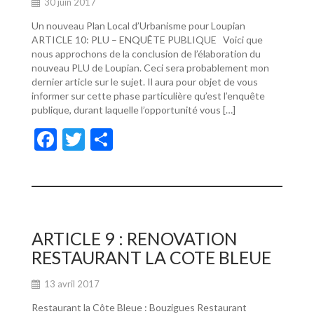
30 juin 2017
Un nouveau Plan Local d’Urbanisme pour Loupian
ARTICLE 10: PLU – ENQUÊTE PUBLIQUE Voici que
nous approchons de la conclusion de l’élaboration du
nouveau PLU de Loupian. Ceci sera probablement mon
dernier article sur le sujet. Il aura pour objet de vous
informer sur cette phase particulière qu’est l’enquête
publique, durant laquelle l’opportunité vous […]
F
T
P
ac
w
ar
e
itt
ta
b
er
g
o
er
ARTICLE 9 : RENOVATION
o
RESTAURANT LA COTE BLEUE
k
13 avril 2017
Restaurant la Côte Bleue : Bouzigues Restaurant