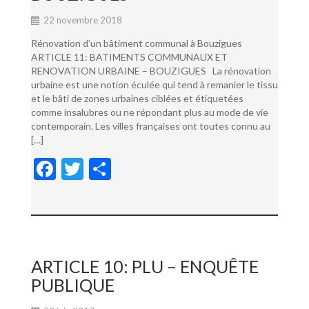
22 novembre 2018
Rénovation d’un bâtiment communal à Bouzigues
ARTICLE 11: BATIMENTS COMMUNAUX ET
RENOVATION URBAINE – BOUZIGUES La rénovation
urbaine est une notion éculée qui tend à remanier le tissu
et le bâti de zones urbaines ciblées et étiquetées
comme insalubres ou ne répondant plus au mode de vie
contemporain. Les villes françaises ont toutes connu au
[…]
F
T
P
ac
w
ar
e
itt
ta
b
er
g
o
er
ARTICLE 10: PLU – ENQUÊTE
o
PUBLIQUE
k