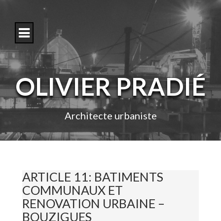
S
k
i
p
t
o
c
o
OLIVIER PRADIÉ
n
t
e
n
Architecte urbaniste
t
ARTICLE 11: BATIMENTS
COMMUNAUX ET
RENOVATION URBAINE –
BOUZIGUES