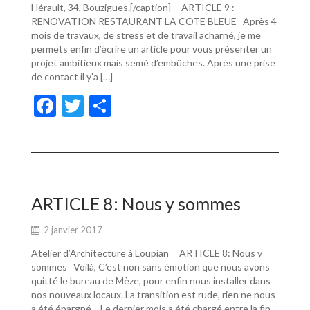
Hérault, 34, Bouzigues.[/caption] ARTICLE 9 :
RENOVATION RESTAURANT LA COTE BLEUE Après 4
mois de travaux, de stress et de travail acharné, je me
permets enfin d’écrire un article pour vous présenter un
projet ambitieux mais semé d’embûches. Après une prise
de contact il y’a […]
F
T
P
ac
w
ar
e
itt
ta
b
er
g
o
er
ARTICLE 8: Nous y sommes
o
2 janvier 2017
k
Atelier d’Architecture à Loupian ARTICLE 8: Nous y
sommes Voilà, C’est non sans émotion que nous avons
quitté le bureau de Mèze, pour enfin nous installer dans
nos nouveaux locaux. La transition est rude, rien ne nous
a été épargné… Le dernier mois a été chargé entre la fin