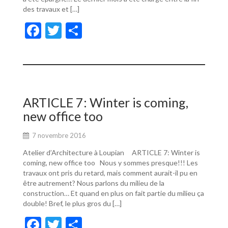
des travaux et […]
F
T
P
ac
w
ar
e
itt
ta
b
er
g
o
er
ARTICLE 7: Winter is coming,
o
new office too
k
7 novembre 2016
Atelier d’Architecture à Loupian ARTICLE 7: Winter is
coming, new office too Nous y sommes presque!!! Les
travaux ont pris du retard, mais comment aurait-il pu en
être autrement? Nous parlons du milieu de la
construction… Et quand en plus on fait partie du milieu ça
double! Bref, le plus gros du […]
F
T
P