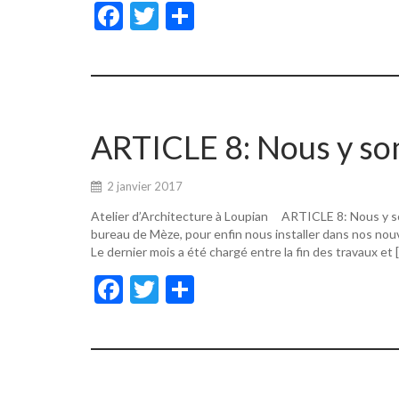
F
T
P
ac
w
ar
e
itt
ta
b
er
g
o
er
ARTICLE 8: Nous y s
o
k
2 janvier 2017
Atelier d’Architecture à Loupian ARTICLE 8: Nous y s
bureau de Mèze, pour enfin nous installer dans nos nouv
Le dernier mois a été chargé entre la fin des travaux et 
F
T
P
ac
w
ar
e
itt
ta
b
er
g