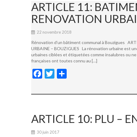
ARTICLE 11: BATI
RENOVATION URBAI
22 novembre 2018
Rénovation d’un bâtiment communal à Bouzigues
URBAINE – BOUZIGUES La rénovation urbaine est une not
urbaines ciblées et étiquetées comme insalubres ou ne 
françaises ont toutes connu au […]
F
T
P
ac
w
ar
e
itt
ta
b
er
g
o
er
ARTICLE 10: PLU –
o
k
30 juin 2017