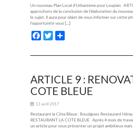
Un nouveau Plan Local d’Urbanisme pour Loupian A
approchons de la conclusion de l’élaboration du nouvea
le sujet. Il aura pour objet de vous informer sur cette p
l’opportunité vous […]
F
T
P
ac
w
ar
e
itt
ta
b
er
g
o
er
ARTICLE 9 : RENOV
o
COTE BLEUE
k
13 avril 2017
Restaurant la Côte Bleue : Bouzigues Restaurant Hér
RESTAURANT LA COTE BLEUE Après 4 mois de travaux, de
un article pour vous présenter un projet ambitieux mais