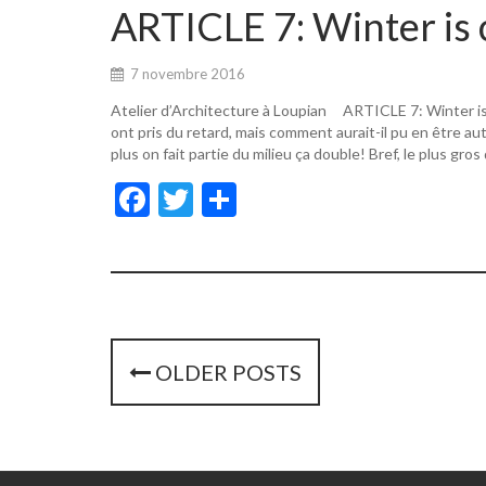
o
er
ARTICLE 7: Winter is 
o
k
7 novembre 2016
Atelier d’Architecture à Loupian ARTICLE 7: Winter i
ont pris du retard, mais comment aurait-il pu en être a
plus on fait partie du milieu ça double! Bref, le plus gros
F
T
P
ac
w
ar
e
itt
ta
b
er
g
o
er
o
P
OLDER POSTS
k
o
s