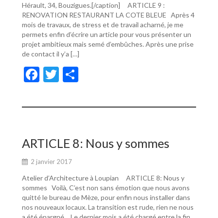
Hérault, 34, Bouzigues.[/caption] ARTICLE 9 :
RENOVATION RESTAURANT LA COTE BLEUE Après 4
mois de travaux, de stress et de travail acharné, je me
permets enfin d’écrire un article pour vous présenter un
projet ambitieux mais semé d’embûches. Après une prise
de contact il y’a […]
F
T
P
ac
w
ar
e
itt
ta
b
er
g
o
er
ARTICLE 8: Nous y sommes
o
2 janvier 2017
k
Atelier d’Architecture à Loupian ARTICLE 8: Nous y
sommes Voilà, C’est non sans émotion que nous avons
quitté le bureau de Mèze, pour enfin nous installer dans
nos nouveaux locaux. La transition est rude, rien ne nous
a été épargné… Le dernier mois a été chargé entre la fin