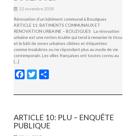
22 novembre 2018
Rénovation d’un bâtiment communal à Bouzigues
ARTICLE 11: BATIMENTS COMMUNAUX ET
RENOVATION URBAINE – BOUZIGUES La rénovation
urbaine est une notion éculée qui tend à remanier le tissu
et le bâti de zones urbaines ciblées et étiquetées
comme insalubres ou ne répondant plus au mode de vie
contemporain. Les villes françaises ont toutes connu au
[…]
F
T
P
ac
w
ar
e
itt
ta
b
er
g
o
er
ARTICLE 10: PLU – ENQUÊTE
o
PUBLIQUE
k