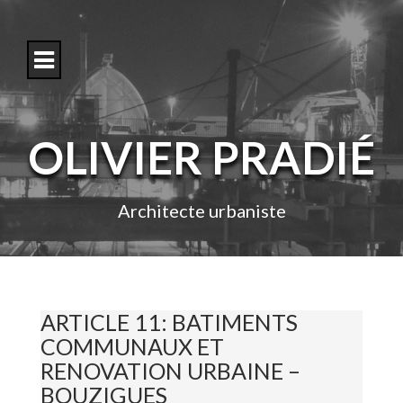
S
k
i
p
t
o
c
o
OLIVIER PRADIÉ
n
t
e
n
Architecte urbaniste
t
ARTICLE 11: BATIMENTS
COMMUNAUX ET
RENOVATION URBAINE –
BOUZIGUES