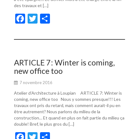
des travaux et […]
F
T
P
ac
w
ar
e
itt
ta
b
er
g
o
er
ARTICLE 7: Winter is coming,
o
new office too
k
7 novembre 2016
Atelier d’Architecture à Loupian ARTICLE 7: Winter is
coming, new office too Nous y sommes presque!!! Les
travaux ont pris du retard, mais comment aurait-il pu en
être autrement? Nous parlons du milieu de la
construction… Et quand en plus on fait partie du milieu ça
double! Bref, le plus gros du […]
F
T
P