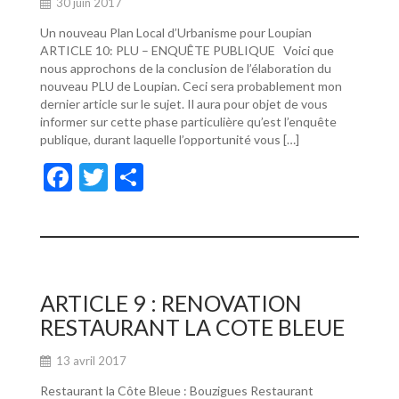
30 juin 2017
Un nouveau Plan Local d’Urbanisme pour Loupian
ARTICLE 10: PLU – ENQUÊTE PUBLIQUE Voici que
nous approchons de la conclusion de l’élaboration du
nouveau PLU de Loupian. Ceci sera probablement mon
dernier article sur le sujet. Il aura pour objet de vous
informer sur cette phase particulière qu’est l’enquête
publique, durant laquelle l’opportunité vous […]
F
T
P
ac
w
ar
e
itt
ta
b
er
g
o
er
ARTICLE 9 : RENOVATION
o
RESTAURANT LA COTE BLEUE
k
13 avril 2017
Restaurant la Côte Bleue : Bouzigues Restaurant