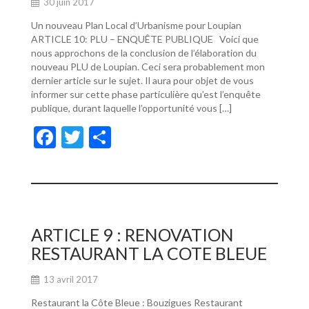
30 juin 2017
Un nouveau Plan Local d’Urbanisme pour Loupian
ARTICLE 10: PLU – ENQUÊTE PUBLIQUE Voici que
nous approchons de la conclusion de l’élaboration du
nouveau PLU de Loupian. Ceci sera probablement mon
dernier article sur le sujet. Il aura pour objet de vous
informer sur cette phase particulière qu’est l’enquête
publique, durant laquelle l’opportunité vous […]
F
T
P
ac
w
ar
e
itt
ta
b
er
g
o
er
ARTICLE 9 : RENOVATION
o
RESTAURANT LA COTE BLEUE
k
13 avril 2017
Restaurant la Côte Bleue : Bouzigues Restaurant