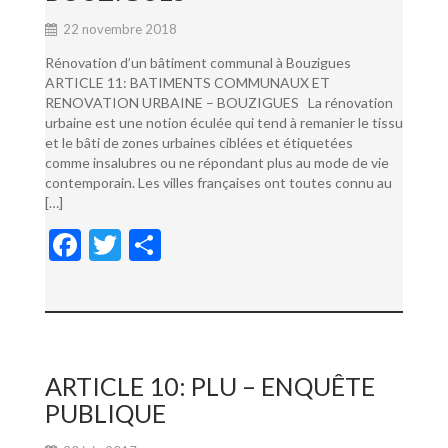
22 novembre 2018
Rénovation d’un bâtiment communal à Bouzigues
ARTICLE 11: BATIMENTS COMMUNAUX ET
RENOVATION URBAINE – BOUZIGUES La rénovation
urbaine est une notion éculée qui tend à remanier le tissu
et le bâti de zones urbaines ciblées et étiquetées
comme insalubres ou ne répondant plus au mode de vie
contemporain. Les villes françaises ont toutes connu au
[…]
F
T
P
ac
w
ar
e
itt
ta
b
er
g
o
er
ARTICLE 10: PLU – ENQUÊTE
o
PUBLIQUE
k