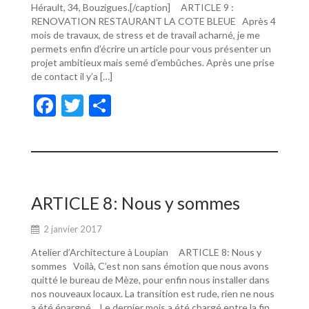
Hérault, 34, Bouzigues.[/caption] ARTICLE 9 :
RENOVATION RESTAURANT LA COTE BLEUE Après 4
mois de travaux, de stress et de travail acharné, je me
permets enfin d’écrire un article pour vous présenter un
projet ambitieux mais semé d’embûches. Après une prise
de contact il y’a […]
F
T
P
ac
w
ar
e
itt
ta
b
er
g
o
er
ARTICLE 8: Nous y sommes
o
2 janvier 2017
k
Atelier d’Architecture à Loupian ARTICLE 8: Nous y
sommes Voilà, C’est non sans émotion que nous avons
quitté le bureau de Mèze, pour enfin nous installer dans
nos nouveaux locaux. La transition est rude, rien ne nous
a été épargné… Le dernier mois a été chargé entre la fin