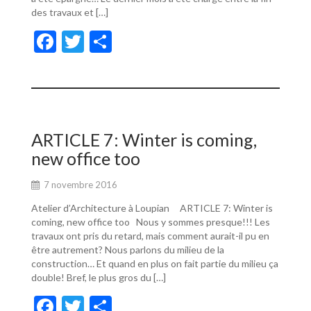
des travaux et […]
F
T
P
ac
w
ar
e
itt
ta
b
er
g
o
er
ARTICLE 7: Winter is coming,
o
new office too
k
7 novembre 2016
Atelier d’Architecture à Loupian ARTICLE 7: Winter is
coming, new office too Nous y sommes presque!!! Les
travaux ont pris du retard, mais comment aurait-il pu en
être autrement? Nous parlons du milieu de la
construction… Et quand en plus on fait partie du milieu ça
double! Bref, le plus gros du […]
F
T
P