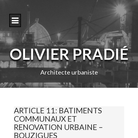
S
k
i
p
t
o
c
o
OLIVIER PRADIÉ
n
t
e
n
Architecte urbaniste
t
ARTICLE 11: BATIMENTS
COMMUNAUX ET
RENOVATION URBAINE –
BOUZIGUES