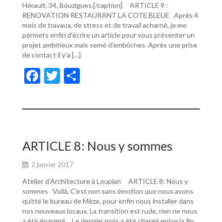
Hérault, 34, Bouzigues.[/caption] ARTICLE 9 :
RENOVATION RESTAURANT LA COTE BLEUE Après 4
mois de travaux, de stress et de travail acharné, je me
permets enfin d’écrire un article pour vous présenter un
projet ambitieux mais semé d’embûches. Après une prise
de contact il y’a […]
F
T
P
ac
w
ar
e
itt
ta
b
er
g
o
er
ARTICLE 8: Nous y sommes
o
2 janvier 2017
k
Atelier d’Architecture à Loupian ARTICLE 8: Nous y
sommes Voilà, C’est non sans émotion que nous avons
quitté le bureau de Mèze, pour enfin nous installer dans
nos nouveaux locaux. La transition est rude, rien ne nous
a été épargné… Le dernier mois a été chargé entre la fin