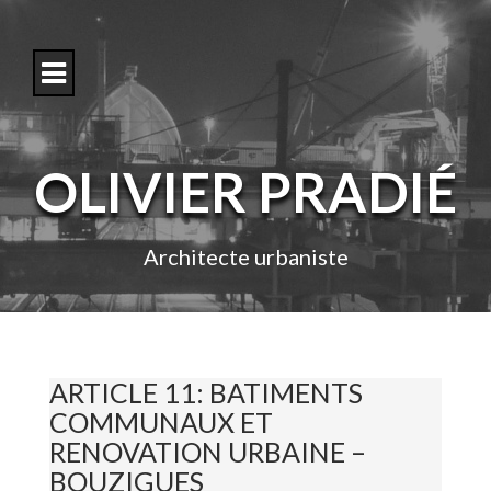
S
k
i
p
t
o
c
o
OLIVIER PRADIÉ
n
t
e
n
Architecte urbaniste
t
ARTICLE 11: BATIMENTS
COMMUNAUX ET
RENOVATION URBAINE –
BOUZIGUES