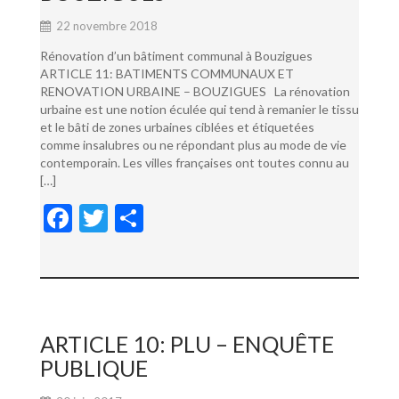
22 novembre 2018
Rénovation d’un bâtiment communal à Bouzigues
ARTICLE 11: BATIMENTS COMMUNAUX ET
RENOVATION URBAINE – BOUZIGUES La rénovation
urbaine est une notion éculée qui tend à remanier le tissu
et le bâti de zones urbaines ciblées et étiquetées
comme insalubres ou ne répondant plus au mode de vie
contemporain. Les villes françaises ont toutes connu au
[…]
F
T
P
ac
w
ar
e
itt
ta
b
er
g
o
er
ARTICLE 10: PLU – ENQUÊTE
o
PUBLIQUE
k