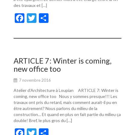
des travaux et […]
F
T
P
ac
w
ar
e
itt
ta
b
er
g
o
er
ARTICLE 7: Winter is coming,
o
new office too
k
7 novembre 2016
Atelier d’Architecture à Loupian ARTICLE 7: Winter is
coming, new office too Nous y sommes presque!!! Les
travaux ont pris du retard, mais comment aurait-il pu en
être autrement? Nous parlons du milieu de la
construction… Et quand en plus on fait partie du milieu ça
double! Bref, le plus gros du […]
F
T
P