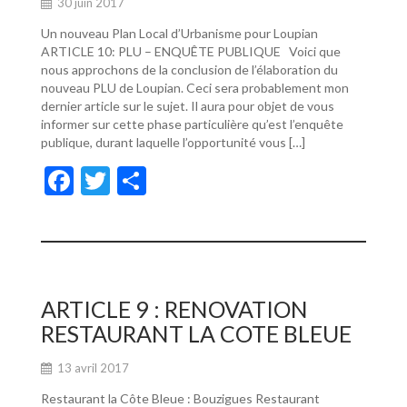
30 juin 2017
Un nouveau Plan Local d’Urbanisme pour Loupian
ARTICLE 10: PLU – ENQUÊTE PUBLIQUE Voici que
nous approchons de la conclusion de l’élaboration du
nouveau PLU de Loupian. Ceci sera probablement mon
dernier article sur le sujet. Il aura pour objet de vous
informer sur cette phase particulière qu’est l’enquête
publique, durant laquelle l’opportunité vous […]
F
T
P
ac
w
ar
e
itt
ta
b
er
g
o
er
ARTICLE 9 : RENOVATION
o
RESTAURANT LA COTE BLEUE
k
13 avril 2017
Restaurant la Côte Bleue : Bouzigues Restaurant