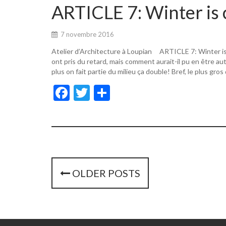
o
er
ARTICLE 7: Winter is 
o
k
7 novembre 2016
Atelier d’Architecture à Loupian ARTICLE 7: Winter i
ont pris du retard, mais comment aurait-il pu en être a
plus on fait partie du milieu ça double! Bref, le plus gros
F
T
P
ac
w
ar
e
itt
ta
b
er
g
o
er
o
P
OLDER POSTS
k
o
s