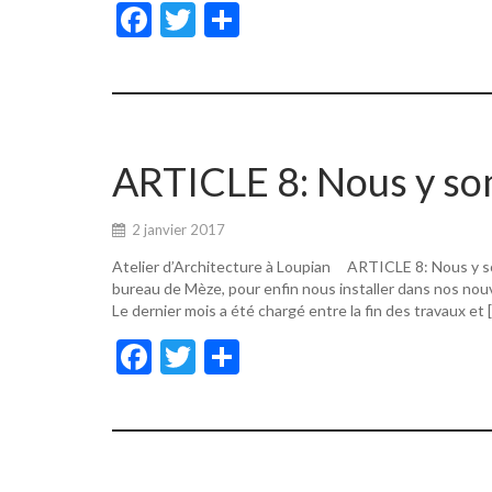
F
T
P
ac
w
ar
e
itt
ta
b
er
g
o
er
ARTICLE 8: Nous y s
o
k
2 janvier 2017
Atelier d’Architecture à Loupian ARTICLE 8: Nous y s
bureau de Mèze, pour enfin nous installer dans nos nouv
Le dernier mois a été chargé entre la fin des travaux et 
F
T
P
ac
w
ar
e
itt
ta
b
er
g