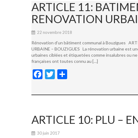
ARTICLE 11: BATI
RENOVATION URBAI
22 novembre 2018
Rénovation d’un bâtiment communal à Bouzigues
URBAINE – BOUZIGUES La rénovation urbaine est une not
urbaines ciblées et étiquetées comme insalubres ou ne 
françaises ont toutes connu au […]
F
T
P
ac
w
ar
e
itt
ta
b
er
g
o
er
ARTICLE 10: PLU –
o
k
30 juin 2017