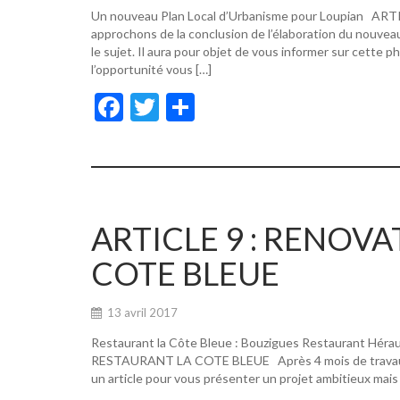
Un nouveau Plan Local d’Urbanisme pour Loupian A
approchons de la conclusion de l’élaboration du nouvea
le sujet. Il aura pour objet de vous informer sur cette p
l’opportunité vous […]
F
T
P
ac
w
ar
e
itt
ta
b
er
g
o
er
ARTICLE 9 : RENOV
o
COTE BLEUE
k
13 avril 2017
Restaurant la Côte Bleue : Bouzigues Restaurant Hér
RESTAURANT LA COTE BLEUE Après 4 mois de travaux, de
un article pour vous présenter un projet ambitieux mais