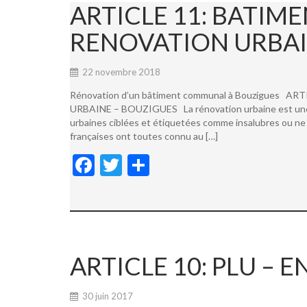
ARTICLE 11: BATI
RENOVATION URBAI
22 novembre 2018
Rénovation d’un bâtiment communal à Bouzigues
URBAINE – BOUZIGUES La rénovation urbaine est une not
urbaines ciblées et étiquetées comme insalubres ou ne 
françaises ont toutes connu au […]
F
T
P
ac
w
ar
e
itt
ta
b
er
g
o
er
ARTICLE 10: PLU –
o
k
30 juin 2017