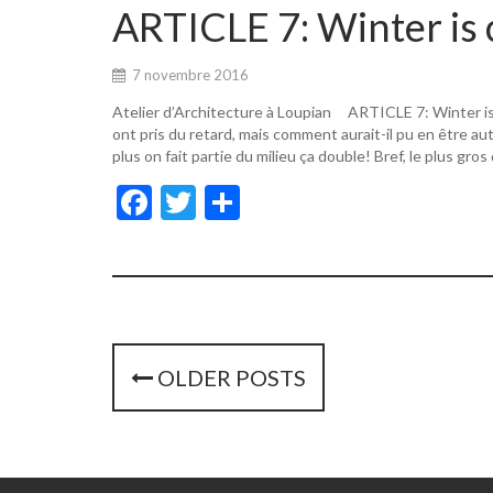
o
er
ARTICLE 7: Winter is 
o
k
7 novembre 2016
Atelier d’Architecture à Loupian ARTICLE 7: Winter i
ont pris du retard, mais comment aurait-il pu en être a
plus on fait partie du milieu ça double! Bref, le plus gros
F
T
P
ac
w
ar
e
itt
ta
b
er
g
o
er
o
P
OLDER POSTS
k
o
s