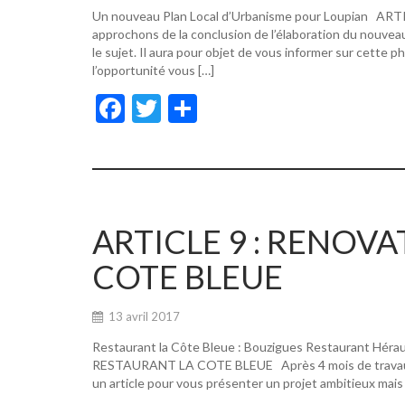
Un nouveau Plan Local d’Urbanisme pour Loupian A
approchons de la conclusion de l’élaboration du nouvea
le sujet. Il aura pour objet de vous informer sur cette p
l’opportunité vous […]
F
T
P
ac
w
ar
e
itt
ta
b
er
g
o
er
ARTICLE 9 : RENOV
o
COTE BLEUE
k
13 avril 2017
Restaurant la Côte Bleue : Bouzigues Restaurant Hér
RESTAURANT LA COTE BLEUE Après 4 mois de travaux, de
un article pour vous présenter un projet ambitieux mais