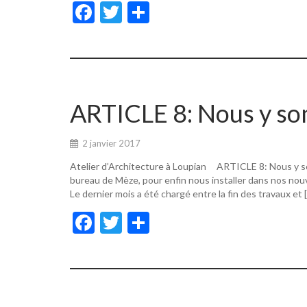
F
T
P
ac
w
ar
e
itt
ta
b
er
g
o
er
ARTICLE 8: Nous y s
o
k
2 janvier 2017
Atelier d’Architecture à Loupian ARTICLE 8: Nous y s
bureau de Mèze, pour enfin nous installer dans nos nouv
Le dernier mois a été chargé entre la fin des travaux et 
F
T
P
ac
w
ar
e
itt
ta
b
er
g