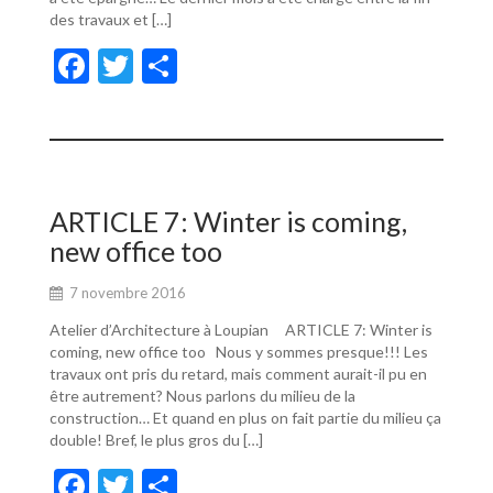
des travaux et […]
F
T
P
ac
w
ar
e
itt
ta
b
er
g
o
er
ARTICLE 7: Winter is coming,
o
new office too
k
7 novembre 2016
Atelier d’Architecture à Loupian ARTICLE 7: Winter is
coming, new office too Nous y sommes presque!!! Les
travaux ont pris du retard, mais comment aurait-il pu en
être autrement? Nous parlons du milieu de la
construction… Et quand en plus on fait partie du milieu ça
double! Bref, le plus gros du […]
F
T
P