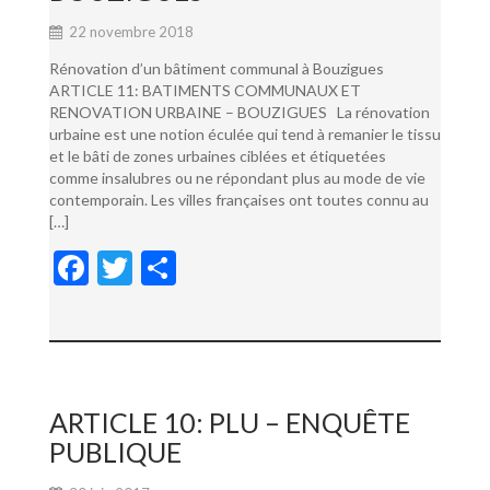
22 novembre 2018
Rénovation d’un bâtiment communal à Bouzigues
ARTICLE 11: BATIMENTS COMMUNAUX ET
RENOVATION URBAINE – BOUZIGUES La rénovation
urbaine est une notion éculée qui tend à remanier le tissu
et le bâti de zones urbaines ciblées et étiquetées
comme insalubres ou ne répondant plus au mode de vie
contemporain. Les villes françaises ont toutes connu au
[…]
F
T
P
ac
w
ar
e
itt
ta
b
er
g
o
er
ARTICLE 10: PLU – ENQUÊTE
o
PUBLIQUE
k