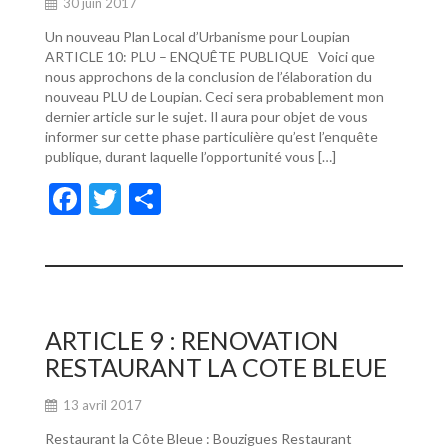
30 juin 2017
Un nouveau Plan Local d’Urbanisme pour Loupian
ARTICLE 10: PLU – ENQUÊTE PUBLIQUE Voici que
nous approchons de la conclusion de l’élaboration du
nouveau PLU de Loupian. Ceci sera probablement mon
dernier article sur le sujet. Il aura pour objet de vous
informer sur cette phase particulière qu’est l’enquête
publique, durant laquelle l’opportunité vous […]
F
T
P
ac
w
ar
e
itt
ta
b
er
g
o
er
ARTICLE 9 : RENOVATION
o
RESTAURANT LA COTE BLEUE
k
13 avril 2017
Restaurant la Côte Bleue : Bouzigues Restaurant