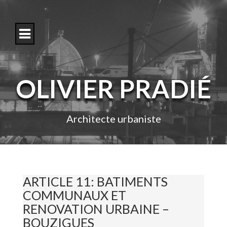
S
k
i
p
t
o
c
o
OLIVIER PRADIÉ
n
t
e
n
Architecte urbaniste
t
ARTICLE 11: BATIMENTS
COMMUNAUX ET
RENOVATION URBAINE –
BOUZIGUES