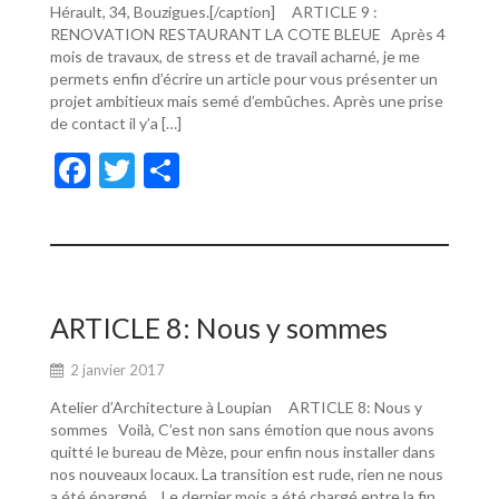
Hérault, 34, Bouzigues.[/caption] ARTICLE 9 :
RENOVATION RESTAURANT LA COTE BLEUE Après 4
mois de travaux, de stress et de travail acharné, je me
permets enfin d’écrire un article pour vous présenter un
projet ambitieux mais semé d’embûches. Après une prise
de contact il y’a […]
F
T
P
ac
w
ar
e
itt
ta
b
er
g
o
er
ARTICLE 8: Nous y sommes
o
2 janvier 2017
k
Atelier d’Architecture à Loupian ARTICLE 8: Nous y
sommes Voilà, C’est non sans émotion que nous avons
quitté le bureau de Mèze, pour enfin nous installer dans
nos nouveaux locaux. La transition est rude, rien ne nous
a été épargné… Le dernier mois a été chargé entre la fin