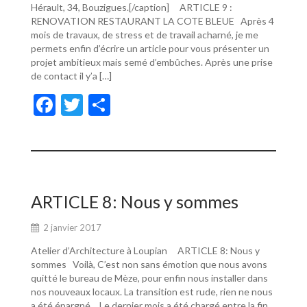
Hérault, 34, Bouzigues.[/caption] ARTICLE 9 :
RENOVATION RESTAURANT LA COTE BLEUE Après 4
mois de travaux, de stress et de travail acharné, je me
permets enfin d’écrire un article pour vous présenter un
projet ambitieux mais semé d’embûches. Après une prise
de contact il y’a […]
F
T
P
ac
w
ar
e
itt
ta
b
er
g
o
er
ARTICLE 8: Nous y sommes
o
2 janvier 2017
k
Atelier d’Architecture à Loupian ARTICLE 8: Nous y
sommes Voilà, C’est non sans émotion que nous avons
quitté le bureau de Mèze, pour enfin nous installer dans
nos nouveaux locaux. La transition est rude, rien ne nous
a été épargné… Le dernier mois a été chargé entre la fin