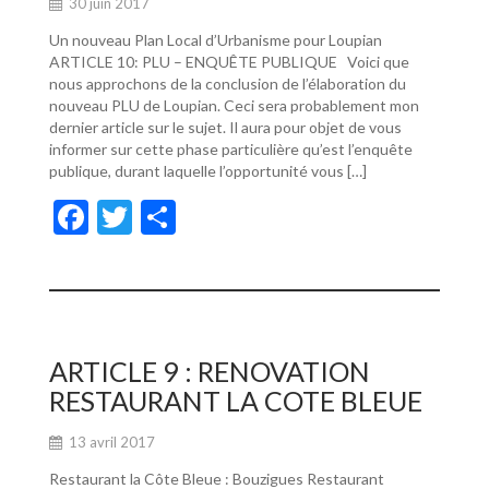
30 juin 2017
Un nouveau Plan Local d’Urbanisme pour Loupian
ARTICLE 10: PLU – ENQUÊTE PUBLIQUE Voici que
nous approchons de la conclusion de l’élaboration du
nouveau PLU de Loupian. Ceci sera probablement mon
dernier article sur le sujet. Il aura pour objet de vous
informer sur cette phase particulière qu’est l’enquête
publique, durant laquelle l’opportunité vous […]
F
T
P
ac
w
ar
e
itt
ta
b
er
g
o
er
ARTICLE 9 : RENOVATION
o
RESTAURANT LA COTE BLEUE
k
13 avril 2017
Restaurant la Côte Bleue : Bouzigues Restaurant