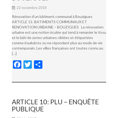
22 novembre 2018
Rénovation d’un bâtiment communal à Bouzigues
ARTICLE 11: BATIMENTS COMMUNAUX ET
RENOVATION URBAINE – BOUZIGUES La rénovation
urbaine est une notion éculée qui tend à remanier le tissu
et le bâti de zones urbaines ciblées et étiquetées
comme insalubres ou ne répondant plus au mode de vie
contemporain. Les villes françaises ont toutes connu au
[…]
F
T
P
ac
w
ar
e
itt
ta
b
er
g
o
er
ARTICLE 10: PLU – ENQUÊTE
o
PUBLIQUE
k