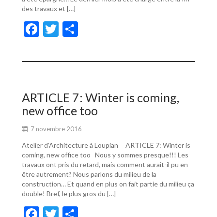
des travaux et […]
F
T
P
ac
w
ar
e
itt
ta
b
er
g
o
er
ARTICLE 7: Winter is coming,
o
new office too
k
7 novembre 2016
Atelier d’Architecture à Loupian ARTICLE 7: Winter is
coming, new office too Nous y sommes presque!!! Les
travaux ont pris du retard, mais comment aurait-il pu en
être autrement? Nous parlons du milieu de la
construction… Et quand en plus on fait partie du milieu ça
double! Bref, le plus gros du […]
F
T
P