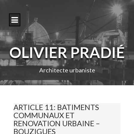
S
k
i
p
t
o
c
o
OLIVIER PRADIÉ
n
t
e
n
Architecte urbaniste
t
ARTICLE 11: BATIMENTS
COMMUNAUX ET
RENOVATION URBAINE –
BOUZIGUES