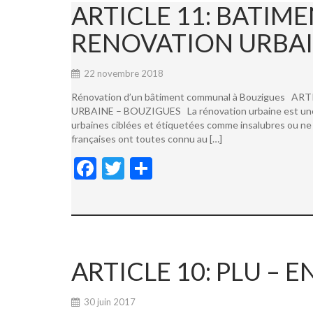
ARTICLE 11: BATI
RENOVATION URBAI
22 novembre 2018
Rénovation d’un bâtiment communal à Bouzigues
URBAINE – BOUZIGUES La rénovation urbaine est une not
urbaines ciblées et étiquetées comme insalubres ou ne 
françaises ont toutes connu au […]
F
T
P
ac
w
ar
e
itt
ta
b
er
g
o
er
ARTICLE 10: PLU –
o
k
30 juin 2017