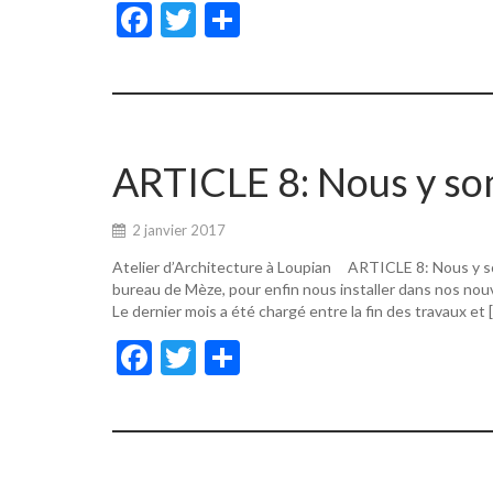
F
T
P
ac
w
ar
e
itt
ta
b
er
g
o
er
ARTICLE 8: Nous y s
o
k
2 janvier 2017
Atelier d’Architecture à Loupian ARTICLE 8: Nous y s
bureau de Mèze, pour enfin nous installer dans nos nouv
Le dernier mois a été chargé entre la fin des travaux et 
F
T
P
ac
w
ar
e
itt
ta
b
er
g