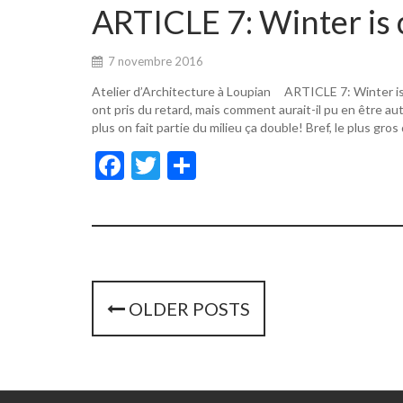
o
er
ARTICLE 7: Winter is 
o
k
7 novembre 2016
Atelier d’Architecture à Loupian ARTICLE 7: Winter i
ont pris du retard, mais comment aurait-il pu en être a
plus on fait partie du milieu ça double! Bref, le plus gros
F
T
P
ac
w
ar
e
itt
ta
b
er
g
o
er
o
P
OLDER POSTS
k
o
s