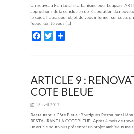
Un nouveau Plan Local d’Urbanisme pour Loupian A
approchons de la conclusion de l’élaboration du nouvea
le sujet. Il aura pour objet de vous informer sur cette p
l’opportunité vous […]
F
T
P
ac
w
ar
e
itt
ta
b
er
g
o
er
ARTICLE 9 : RENOV
o
COTE BLEUE
k
13 avril 2017
Restaurant la Côte Bleue : Bouzigues Restaurant Hér
RESTAURANT LA COTE BLEUE Après 4 mois de travaux, de
un article pour vous présenter un projet ambitieux mais