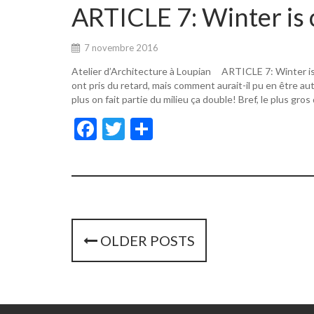
o
er
ARTICLE 7: Winter is 
o
k
7 novembre 2016
Atelier d’Architecture à Loupian ARTICLE 7: Winter i
ont pris du retard, mais comment aurait-il pu en être a
plus on fait partie du milieu ça double! Bref, le plus gros
F
T
P
ac
w
ar
e
itt
ta
b
er
g
o
er
o
P
OLDER POSTS
k
o
s