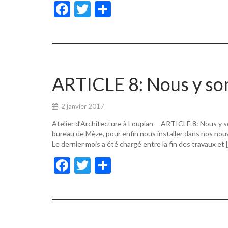
F
T
P
ac
w
ar
e
itt
ta
b
er
g
o
er
ARTICLE 8: Nous y s
o
k
2 janvier 2017
Atelier d’Architecture à Loupian ARTICLE 8: Nous y s
bureau de Mèze, pour enfin nous installer dans nos nouv
Le dernier mois a été chargé entre la fin des travaux et 
F
T
P
ac
w
ar
e
itt
ta
b
er
g