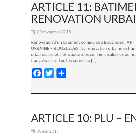
ARTICLE 11: BATI
RENOVATION URBAI
22 novembre 2018
Rénovation d’un bâtiment communal à Bouzigues
URBAINE – BOUZIGUES La rénovation urbaine est une not
urbaines ciblées et étiquetées comme insalubres ou ne 
françaises ont toutes connu au […]
F
T
P
ac
w
ar
e
itt
ta
b
er
g
o
er
ARTICLE 10: PLU –
o
k
30 juin 2017