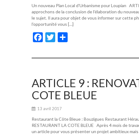
Un nouveau Plan Local d’Urbanisme pour Loupian A
approchons de la conclusion de l’élaboration du nouvea
le sujet. Il aura pour objet de vous informer sur cette p
l’opportunité vous […]
F
T
P
ac
w
ar
e
itt
ta
b
er
g
o
er
ARTICLE 9 : RENOV
o
COTE BLEUE
k
13 avril 2017
Restaurant la Côte Bleue : Bouzigues Restaurant Hér
RESTAURANT LA COTE BLEUE Après 4 mois de travaux, de
un article pour vous présenter un projet ambitieux mais