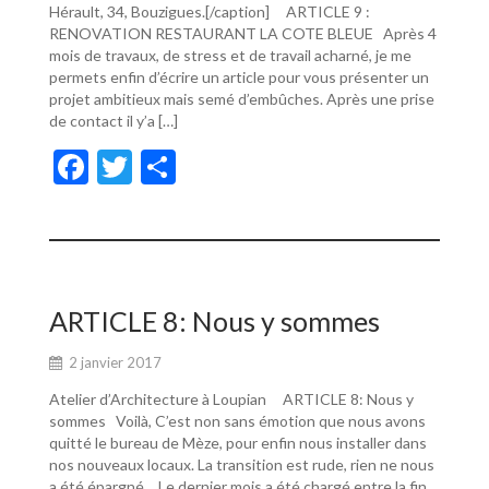
Hérault, 34, Bouzigues.[/caption] ARTICLE 9 :
RENOVATION RESTAURANT LA COTE BLEUE Après 4
mois de travaux, de stress et de travail acharné, je me
permets enfin d’écrire un article pour vous présenter un
projet ambitieux mais semé d’embûches. Après une prise
de contact il y’a […]
F
T
P
ac
w
ar
e
itt
ta
b
er
g
o
er
ARTICLE 8: Nous y sommes
o
2 janvier 2017
k
Atelier d’Architecture à Loupian ARTICLE 8: Nous y
sommes Voilà, C’est non sans émotion que nous avons
quitté le bureau de Mèze, pour enfin nous installer dans
nos nouveaux locaux. La transition est rude, rien ne nous
a été épargné… Le dernier mois a été chargé entre la fin