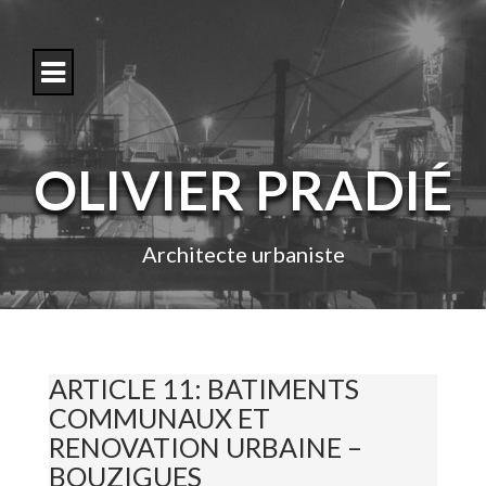
S
k
i
p
t
o
c
o
OLIVIER PRADIÉ
n
t
e
n
Architecte urbaniste
t
ARTICLE 11: BATIMENTS
COMMUNAUX ET
RENOVATION URBAINE –
BOUZIGUES