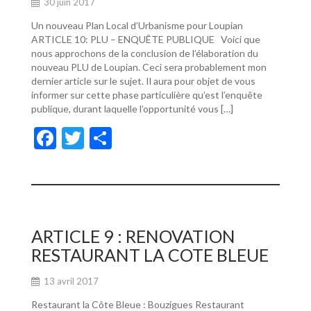
30 juin 2017
Un nouveau Plan Local d’Urbanisme pour Loupian
ARTICLE 10: PLU – ENQUÊTE PUBLIQUE Voici que
nous approchons de la conclusion de l’élaboration du
nouveau PLU de Loupian. Ceci sera probablement mon
dernier article sur le sujet. Il aura pour objet de vous
informer sur cette phase particulière qu’est l’enquête
publique, durant laquelle l’opportunité vous […]
F
T
P
ac
w
ar
e
itt
ta
b
er
g
o
er
ARTICLE 9 : RENOVATION
o
RESTAURANT LA COTE BLEUE
k
13 avril 2017
Restaurant la Côte Bleue : Bouzigues Restaurant