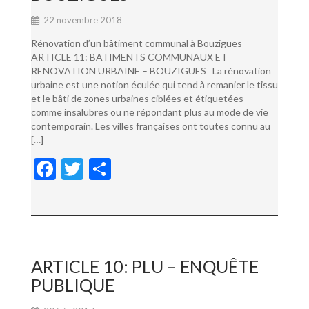
22 novembre 2018
Rénovation d’un bâtiment communal à Bouzigues
ARTICLE 11: BATIMENTS COMMUNAUX ET
RENOVATION URBAINE – BOUZIGUES La rénovation
urbaine est une notion éculée qui tend à remanier le tissu
et le bâti de zones urbaines ciblées et étiquetées
comme insalubres ou ne répondant plus au mode de vie
contemporain. Les villes françaises ont toutes connu au
[…]
F
T
P
ac
w
ar
e
itt
ta
b
er
g
o
er
ARTICLE 10: PLU – ENQUÊTE
o
PUBLIQUE
k