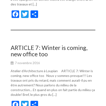
des travaux et […]
F
T
P
ac
w
ar
e
itt
ta
b
er
g
o
er
ARTICLE 7: Winter is coming,
o
new office too
k
7 novembre 2016
Atelier d’Architecture à Loupian ARTICLE 7: Winter is
coming, new office too Nous y sommes presque!!! Les
travaux ont pris du retard, mais comment aurait-il pu en
être autrement? Nous parlons du milieu de la
construction… Et quand en plus on fait partie du milieu ça
double! Bref, le plus gros du […]
F
T
P