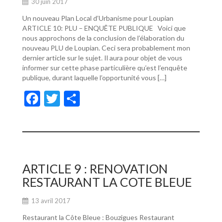
30 juin 2017
Un nouveau Plan Local d’Urbanisme pour Loupian
ARTICLE 10: PLU – ENQUÊTE PUBLIQUE Voici que
nous approchons de la conclusion de l’élaboration du
nouveau PLU de Loupian. Ceci sera probablement mon
dernier article sur le sujet. Il aura pour objet de vous
informer sur cette phase particulière qu’est l’enquête
publique, durant laquelle l’opportunité vous […]
F
T
P
ac
w
ar
e
itt
ta
b
er
g
o
er
ARTICLE 9 : RENOVATION
o
RESTAURANT LA COTE BLEUE
k
13 avril 2017
Restaurant la Côte Bleue : Bouzigues Restaurant