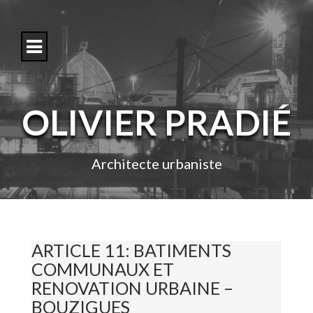
S
k
i
p
t
o
c
o
OLIVIER PRADIÉ
n
t
e
n
Architecte urbaniste
t
ARTICLE 11: BATIMENTS
COMMUNAUX ET
RENOVATION URBAINE –
BOUZIGUES