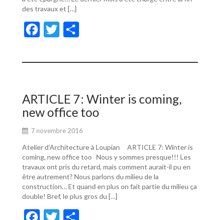
des travaux et […]
F
T
P
ac
w
ar
e
itt
ta
b
er
g
o
er
ARTICLE 7: Winter is coming,
o
new office too
k
7 novembre 2016
Atelier d’Architecture à Loupian ARTICLE 7: Winter is
coming, new office too Nous y sommes presque!!! Les
travaux ont pris du retard, mais comment aurait-il pu en
être autrement? Nous parlons du milieu de la
construction… Et quand en plus on fait partie du milieu ça
double! Bref, le plus gros du […]
F
T
P