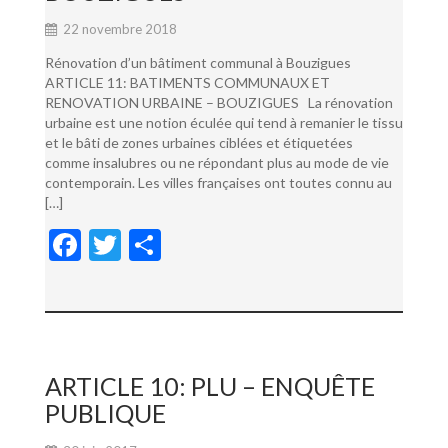
22 novembre 2018
Rénovation d’un bâtiment communal à Bouzigues
ARTICLE 11: BATIMENTS COMMUNAUX ET
RENOVATION URBAINE – BOUZIGUES La rénovation
urbaine est une notion éculée qui tend à remanier le tissu
et le bâti de zones urbaines ciblées et étiquetées
comme insalubres ou ne répondant plus au mode de vie
contemporain. Les villes françaises ont toutes connu au
[…]
F
T
P
ac
w
ar
e
itt
ta
b
er
g
o
er
ARTICLE 10: PLU – ENQUÊTE
o
PUBLIQUE
k