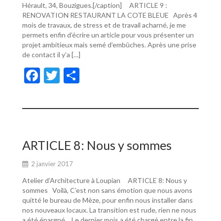
Hérault, 34, Bouzigues.[/caption] ARTICLE 9 :
RENOVATION RESTAURANT LA COTE BLEUE Après 4
mois de travaux, de stress et de travail acharné, je me
permets enfin d’écrire un article pour vous présenter un
projet ambitieux mais semé d’embûches. Après une prise
de contact il y’a […]
F
T
P
ac
w
ar
e
itt
ta
b
er
g
o
er
ARTICLE 8: Nous y sommes
o
2 janvier 2017
k
Atelier d’Architecture à Loupian ARTICLE 8: Nous y
sommes Voilà, C’est non sans émotion que nous avons
quitté le bureau de Mèze, pour enfin nous installer dans
nos nouveaux locaux. La transition est rude, rien ne nous
a été épargné… Le dernier mois a été chargé entre la fin