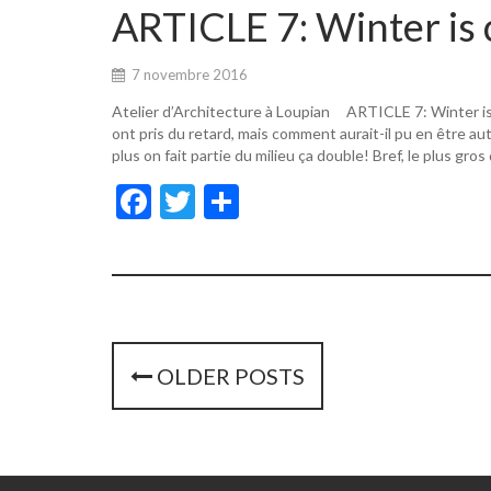
o
er
ARTICLE 7: Winter is 
o
k
7 novembre 2016
Atelier d’Architecture à Loupian ARTICLE 7: Winter i
ont pris du retard, mais comment aurait-il pu en être a
plus on fait partie du milieu ça double! Bref, le plus gros
F
T
P
ac
w
ar
e
itt
ta
b
er
g
o
er
o
P
OLDER POSTS
k
o
s