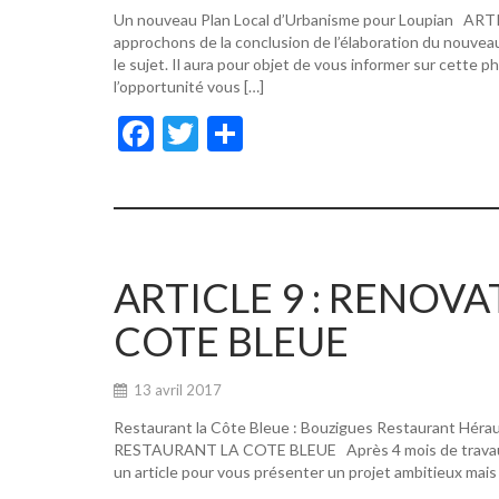
Un nouveau Plan Local d’Urbanisme pour Loupian A
approchons de la conclusion de l’élaboration du nouvea
le sujet. Il aura pour objet de vous informer sur cette p
l’opportunité vous […]
F
T
P
ac
w
ar
e
itt
ta
b
er
g
o
er
ARTICLE 9 : RENOV
o
COTE BLEUE
k
13 avril 2017
Restaurant la Côte Bleue : Bouzigues Restaurant Hér
RESTAURANT LA COTE BLEUE Après 4 mois de travaux, de
un article pour vous présenter un projet ambitieux mais