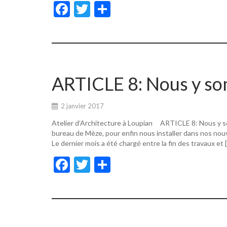
F
T
P
ac
w
ar
e
itt
ta
b
er
g
o
er
ARTICLE 8: Nous y s
o
k
2 janvier 2017
Atelier d’Architecture à Loupian ARTICLE 8: Nous y s
bureau de Mèze, pour enfin nous installer dans nos nouv
Le dernier mois a été chargé entre la fin des travaux et 
F
T
P
ac
w
ar
e
itt
ta
b
er
g