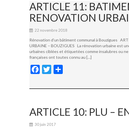
ARTICLE 11: BATI
RENOVATION URBAI
22 novembre 2018
Rénovation d’un bâtiment communal à Bouzigues
URBAINE – BOUZIGUES La rénovation urbaine est une not
urbaines ciblées et étiquetées comme insalubres ou ne 
françaises ont toutes connu au […]
F
T
P
ac
w
ar
e
itt
ta
b
er
g
o
er
ARTICLE 10: PLU –
o
k
30 juin 2017