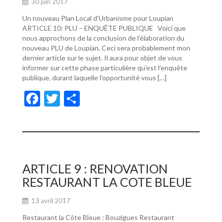
30 juin 2017
Un nouveau Plan Local d’Urbanisme pour Loupian
ARTICLE 10: PLU – ENQUÊTE PUBLIQUE Voici que
nous approchons de la conclusion de l’élaboration du
nouveau PLU de Loupian. Ceci sera probablement mon
dernier article sur le sujet. Il aura pour objet de vous
informer sur cette phase particulière qu’est l’enquête
publique, durant laquelle l’opportunité vous […]
F
T
P
ac
w
ar
e
itt
ta
b
er
g
o
er
ARTICLE 9 : RENOVATION
o
RESTAURANT LA COTE BLEUE
k
13 avril 2017
Restaurant la Côte Bleue : Bouzigues Restaurant