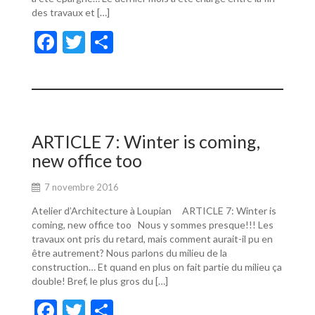
des travaux et […]
F
T
P
ac
w
ar
e
itt
ta
b
er
g
o
er
ARTICLE 7: Winter is coming,
o
new office too
k
7 novembre 2016
Atelier d’Architecture à Loupian ARTICLE 7: Winter is
coming, new office too Nous y sommes presque!!! Les
travaux ont pris du retard, mais comment aurait-il pu en
être autrement? Nous parlons du milieu de la
construction… Et quand en plus on fait partie du milieu ça
double! Bref, le plus gros du […]
F
T
P