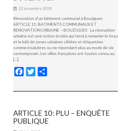
22 novembre 2018
Rénovation d’un bâtiment communal à Bouzigues
ARTICLE 11: BATIMENTS COMMUNAUX ET
RENOVATION URBAINE – BOUZIGUES La rénovation
urbaine est une notion éculée qui tend à remanier le tissu
et le bâti de zones urbaines ciblées et étiquetées
comme insalubres ou ne répondant plus au mode de vie
contemporain. Les villes françaises ont toutes connu au
[…]
F
T
P
ac
w
ar
e
itt
ta
b
er
g
o
er
ARTICLE 10: PLU – ENQUÊTE
o
PUBLIQUE
k