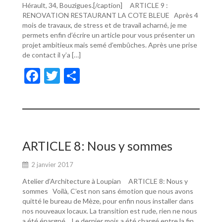
Hérault, 34, Bouzigues.[/caption] ARTICLE 9 :
RENOVATION RESTAURANT LA COTE BLEUE Après 4
mois de travaux, de stress et de travail acharné, je me
permets enfin d’écrire un article pour vous présenter un
projet ambitieux mais semé d’embûches. Après une prise
de contact il y’a […]
F
T
P
ac
w
ar
e
itt
ta
b
er
g
o
er
ARTICLE 8: Nous y sommes
o
2 janvier 2017
k
Atelier d’Architecture à Loupian ARTICLE 8: Nous y
sommes Voilà, C’est non sans émotion que nous avons
quitté le bureau de Mèze, pour enfin nous installer dans
nos nouveaux locaux. La transition est rude, rien ne nous
a été épargné… Le dernier mois a été chargé entre la fin