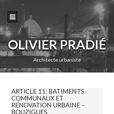
S
k
i
p
t
o
c
o
OLIVIER PRADIÉ
n
t
e
n
Architecte urbaniste
t
ARTICLE 11: BATIMENTS
COMMUNAUX ET
RENOVATION URBAINE –
BOUZIGUES