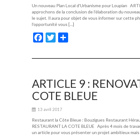
Un nouveau Plan Local d’Urbanisme pour Loupian A
approchons de la conclusion de l’élaboration du nouvea
le sujet. Il aura pour objet de vous informer sur cette p
l’opportunité vous […]
F
T
P
ac
w
ar
e
itt
ta
b
er
g
o
er
ARTICLE 9 : RENOV
o
COTE BLEUE
k
13 avril 2017
Restaurant la Côte Bleue : Bouzigues Restaurant Hér
RESTAURANT LA COTE BLEUE Après 4 mois de travaux, de
un article pour vous présenter un projet ambitieux mais