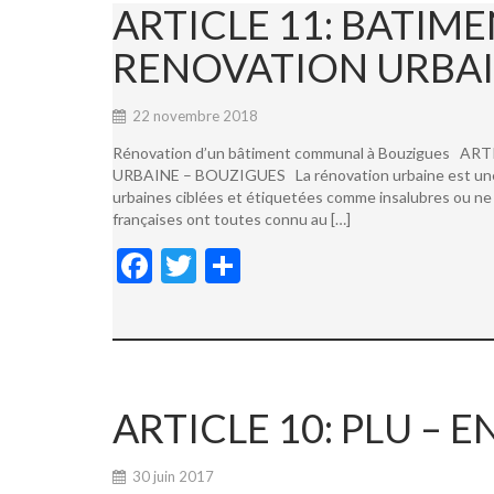
ARTICLE 11: BATI
RENOVATION URBAI
22 novembre 2018
Rénovation d’un bâtiment communal à Bouzigues
URBAINE – BOUZIGUES La rénovation urbaine est une not
urbaines ciblées et étiquetées comme insalubres ou ne 
françaises ont toutes connu au […]
F
T
P
ac
w
ar
e
itt
ta
b
er
g
o
er
ARTICLE 10: PLU –
o
k
30 juin 2017