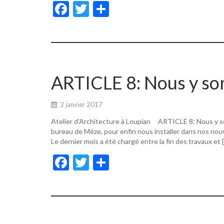
F
T
P
ac
w
ar
e
itt
ta
b
er
g
o
er
ARTICLE 8: Nous y s
o
k
2 janvier 2017
Atelier d’Architecture à Loupian ARTICLE 8: Nous y s
bureau de Mèze, pour enfin nous installer dans nos nouv
Le dernier mois a été chargé entre la fin des travaux et 
F
T
P
ac
w
ar
e
itt
ta
b
er
g