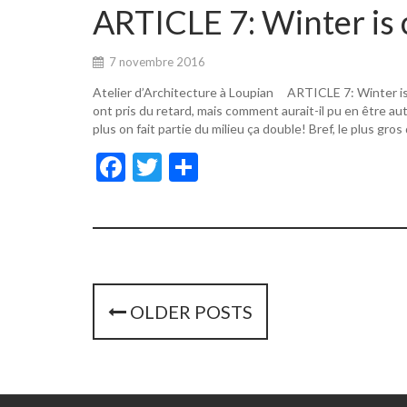
o
er
ARTICLE 7: Winter is 
o
k
7 novembre 2016
Atelier d’Architecture à Loupian ARTICLE 7: Winter i
ont pris du retard, mais comment aurait-il pu en être a
plus on fait partie du milieu ça double! Bref, le plus gros
F
T
P
ac
w
ar
e
itt
ta
b
er
g
o
er
o
P
OLDER POSTS
k
o
s