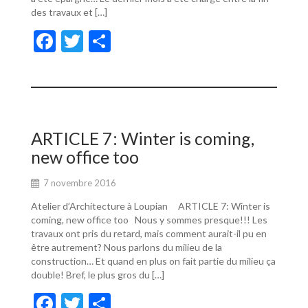
des travaux et […]
F
T
P
ac
w
ar
e
itt
ta
b
er
g
o
er
ARTICLE 7: Winter is coming,
o
new office too
k
7 novembre 2016
Atelier d’Architecture à Loupian ARTICLE 7: Winter is
coming, new office too Nous y sommes presque!!! Les
travaux ont pris du retard, mais comment aurait-il pu en
être autrement? Nous parlons du milieu de la
construction… Et quand en plus on fait partie du milieu ça
double! Bref, le plus gros du […]
F
T
P