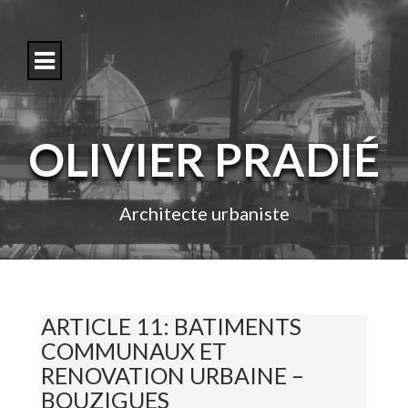
S
k
i
p
t
o
c
o
OLIVIER PRADIÉ
n
t
e
n
Architecte urbaniste
t
ARTICLE 11: BATIMENTS
COMMUNAUX ET
RENOVATION URBAINE –
BOUZIGUES