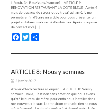
Hérault, 34, Bouzigues.[/caption] ARTICLE 9 :
RENOVATION RESTAURANT LA COTE BLEUE Après 4
mois de travaux, de stress et de travail acharné, je me
permets enfin d’écrire un article pour vous présenter un
projet ambitieux mais semé d’embûches. Après une prise
de contact il y’a […]
F
T
P
ac
w
ar
e
itt
ta
b
er
g
o
er
ARTICLE 8: Nous y sommes
o
2 janvier 2017
k
Atelier d’Architecture à Loupian ARTICLE 8: Nous y
sommes Voilà, C’est non sans émotion que nous avons
quitté le bureau de Mèze, pour enfin nous installer dans
nos nouveaux locaux. La transition est rude, rien ne nous
a été épargné… Le dernier mois a été chargé entre la fin