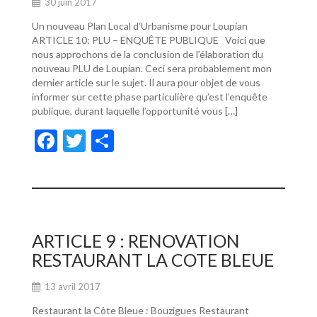
30 juin 2017
Un nouveau Plan Local d’Urbanisme pour Loupian
ARTICLE 10: PLU – ENQUÊTE PUBLIQUE Voici que
nous approchons de la conclusion de l’élaboration du
nouveau PLU de Loupian. Ceci sera probablement mon
dernier article sur le sujet. Il aura pour objet de vous
informer sur cette phase particulière qu’est l’enquête
publique, durant laquelle l’opportunité vous […]
F
T
P
ac
w
ar
e
itt
ta
b
er
g
o
er
ARTICLE 9 : RENOVATION
o
RESTAURANT LA COTE BLEUE
k
13 avril 2017
Restaurant la Côte Bleue : Bouzigues Restaurant