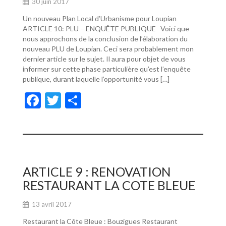
30 juin 2017
Un nouveau Plan Local d’Urbanisme pour Loupian
ARTICLE 10: PLU – ENQUÊTE PUBLIQUE Voici que
nous approchons de la conclusion de l’élaboration du
nouveau PLU de Loupian. Ceci sera probablement mon
dernier article sur le sujet. Il aura pour objet de vous
informer sur cette phase particulière qu’est l’enquête
publique, durant laquelle l’opportunité vous […]
F
T
P
ac
w
ar
e
itt
ta
b
er
g
o
er
ARTICLE 9 : RENOVATION
o
RESTAURANT LA COTE BLEUE
k
13 avril 2017
Restaurant la Côte Bleue : Bouzigues Restaurant