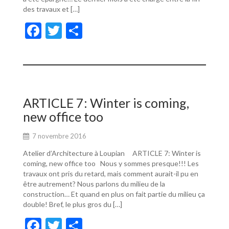
des travaux et […]
F
T
P
ac
w
ar
e
itt
ta
b
er
g
o
er
ARTICLE 7: Winter is coming,
o
new office too
k
7 novembre 2016
Atelier d’Architecture à Loupian ARTICLE 7: Winter is
coming, new office too Nous y sommes presque!!! Les
travaux ont pris du retard, mais comment aurait-il pu en
être autrement? Nous parlons du milieu de la
construction… Et quand en plus on fait partie du milieu ça
double! Bref, le plus gros du […]
F
T
P