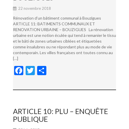
22 novembre 2018
Rénovation d’un bâtiment communal à Bouzigues
ARTICLE 11: BATIMENTS COMMUNAUX ET
RENOVATION URBAINE – BOUZIGUES La rénovation
urbaine est une notion éculée qui tend à remanier le tissu
et le bâti de zones urbaines ciblées et étiquetées
comme insalubres ou ne répondant plus au mode de vie
contemporain. Les villes françaises ont toutes connu au
[…]
F
T
P
ac
w
ar
e
itt
ta
b
er
g
o
er
ARTICLE 10: PLU – ENQUÊTE
o
PUBLIQUE
k