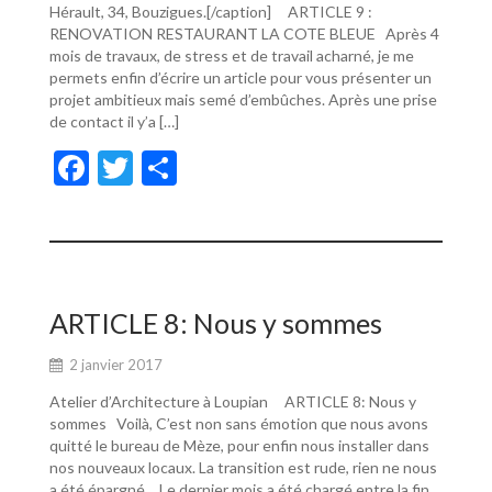
Hérault, 34, Bouzigues.[/caption] ARTICLE 9 :
RENOVATION RESTAURANT LA COTE BLEUE Après 4
mois de travaux, de stress et de travail acharné, je me
permets enfin d’écrire un article pour vous présenter un
projet ambitieux mais semé d’embûches. Après une prise
de contact il y’a […]
F
T
P
ac
w
ar
e
itt
ta
b
er
g
o
er
ARTICLE 8: Nous y sommes
o
2 janvier 2017
k
Atelier d’Architecture à Loupian ARTICLE 8: Nous y
sommes Voilà, C’est non sans émotion que nous avons
quitté le bureau de Mèze, pour enfin nous installer dans
nos nouveaux locaux. La transition est rude, rien ne nous
a été épargné… Le dernier mois a été chargé entre la fin