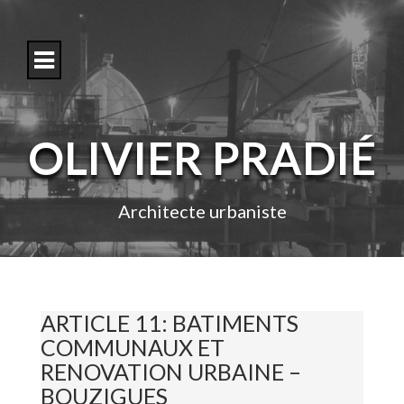
S
k
i
p
t
o
c
o
OLIVIER PRADIÉ
n
t
e
n
Architecte urbaniste
t
ARTICLE 11: BATIMENTS
COMMUNAUX ET
RENOVATION URBAINE –
BOUZIGUES