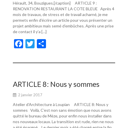
Hérault, 34, Bouzigues.[/caption] ARTICLE 9 :
RENOVATION RESTAURANT LA COTE BLEUE Après 4
mois de travaux, de stress et de travail acharné, je me
permets enfin d’écrire un article pour vous présenter un
projet ambitieux mais semé d’embûches. Après une prise
de contact il y’a […]
F
T
P
ac
w
ar
e
itt
ta
b
er
g
o
er
ARTICLE 8: Nous y sommes
o
2 janvier 2017
k
Atelier d’Architecture à Loupian ARTICLE 8: Nous y
sommes Voilà, C’est non sans émotion que nous avons
quitté le bureau de Mèze, pour enfin nous installer dans
nos nouveaux locaux. La transition est rude, rien ne nous
a été épargné… Le dernier mois a été chargé entre la fin