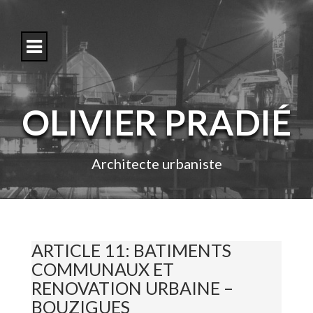
S
k
i
p
t
o
c
o
OLIVIER PRADIÉ
n
t
e
n
Architecte urbaniste
t
ARTICLE 11: BATIMENTS
COMMUNAUX ET
RENOVATION URBAINE –
BOUZIGUES