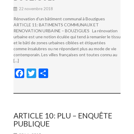
22 novembre 2018
Rénovation d’un bâtiment communal à Bouzigues
ARTICLE 11: BATIMENTS COMMUNAUX ET
RENOVATION URBAINE – BOUZIGUES La rénovation
urbaine est une notion éculée qui tend à remanier le tissu
et le bâti de zones urbaines ciblées et étiquetées
comme insalubres ou ne répondant plus au mode de vie
contemporain. Les villes françaises ont toutes connu au
[…]
F
T
P
ac
w
ar
e
itt
ta
b
er
g
o
er
ARTICLE 10: PLU – ENQUÊTE
o
PUBLIQUE
k