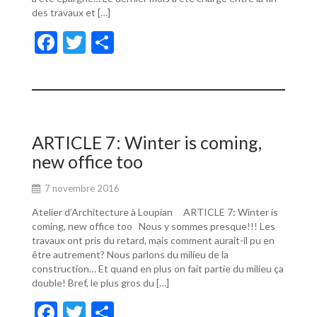
des travaux et […]
F
T
P
ac
w
ar
e
itt
ta
b
er
g
o
er
ARTICLE 7: Winter is coming,
o
new office too
k
7 novembre 2016
Atelier d’Architecture à Loupian ARTICLE 7: Winter is
coming, new office too Nous y sommes presque!!! Les
travaux ont pris du retard, mais comment aurait-il pu en
être autrement? Nous parlons du milieu de la
construction… Et quand en plus on fait partie du milieu ça
double! Bref, le plus gros du […]
F
T
P