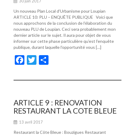
30 juin 2017
Un nouveau Plan Local d’Urbanisme pour Loupian
ARTICLE 10: PLU – ENQUÊTE PUBLIQUE Voici que
nous approchons de la conclusion de l’élaboration du
nouveau PLU de Loupian. Ceci sera probablement mon
dernier article sur le sujet. Il aura pour objet de vous
informer sur cette phase particulière qu’est l’enquête
publique, durant laquelle l’opportunité vous […]
F
T
P
ac
w
ar
e
itt
ta
b
er
g
o
er
ARTICLE 9 : RENOVATION
o
RESTAURANT LA COTE BLEUE
k
13 avril 2017
Restaurant la Côte Bleue : Bouzigues Restaurant