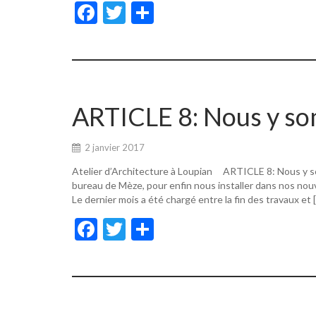
F
T
P
ac
w
ar
e
itt
ta
b
er
g
o
er
ARTICLE 8: Nous y s
o
k
2 janvier 2017
Atelier d’Architecture à Loupian ARTICLE 8: Nous y s
bureau de Mèze, pour enfin nous installer dans nos nouv
Le dernier mois a été chargé entre la fin des travaux et 
F
T
P
ac
w
ar
e
itt
ta
b
er
g