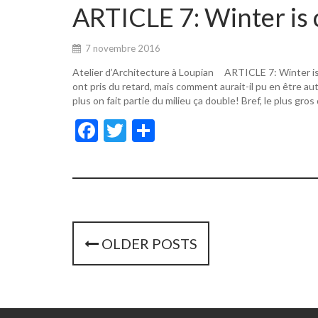
o
er
ARTICLE 7: Winter is 
o
k
7 novembre 2016
Atelier d’Architecture à Loupian ARTICLE 7: Winter i
ont pris du retard, mais comment aurait-il pu en être a
plus on fait partie du milieu ça double! Bref, le plus gros
F
T
P
ac
w
ar
e
itt
ta
b
er
g
o
er
o
P
OLDER POSTS
k
o
s