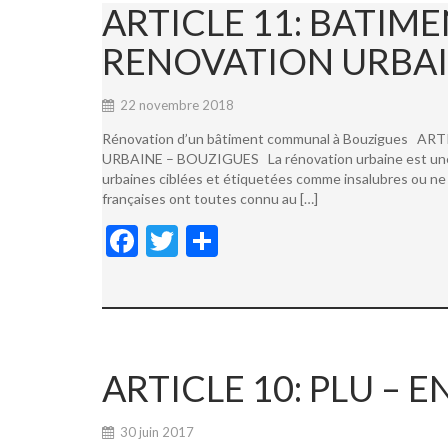
ARTICLE 11: BATI
RENOVATION URBAI
22 novembre 2018
Rénovation d’un bâtiment communal à Bouzigues
URBAINE – BOUZIGUES La rénovation urbaine est une not
urbaines ciblées et étiquetées comme insalubres ou ne 
françaises ont toutes connu au […]
F
T
P
ac
w
ar
e
itt
ta
b
er
g
o
er
ARTICLE 10: PLU –
o
k
30 juin 2017