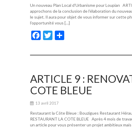
Un nouveau Plan Local d’Urbanisme pour Loupian A
approchons de la conclusion de l’élaboration du nouvea
le sujet. Il aura pour objet de vous informer sur cette p
l’opportunité vous […]
F
T
P
ac
w
ar
e
itt
ta
b
er
g
o
er
ARTICLE 9 : RENOV
o
COTE BLEUE
k
13 avril 2017
Restaurant la Côte Bleue : Bouzigues Restaurant Hér
RESTAURANT LA COTE BLEUE Après 4 mois de travaux, de
un article pour vous présenter un projet ambitieux mais