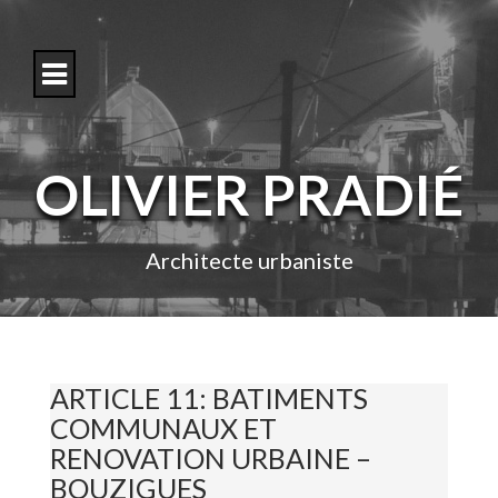
S
k
i
p
t
o
c
o
OLIVIER PRADIÉ
n
t
e
n
Architecte urbaniste
t
ARTICLE 11: BATIMENTS
COMMUNAUX ET
RENOVATION URBAINE –
BOUZIGUES