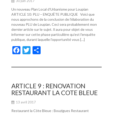
30 juin 2017
Un nouveau Plan Local d’Urbanisme pour Loupian
ARTICLE 10: PLU – ENQUÊTE PUBLIQUE Voici que
nous approchons de la conclusion de l’élaboration du
nouveau PLU de Loupian. Ceci sera probablement mon
dernier article sur le sujet. Il aura pour objet de vous
informer sur cette phase particulière qu’est l’enquête
publique, durant laquelle l’opportunité vous […]
F
T
P
ac
w
ar
e
itt
ta
b
er
g
o
er
ARTICLE 9 : RENOVATION
o
RESTAURANT LA COTE BLEUE
k
13 avril 2017
Restaurant la Côte Bleue : Bouzigues Restaurant