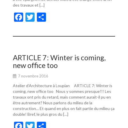
des travaux et […]
F
T
P
ac
w
ar
e
itt
ta
b
er
g
o
er
ARTICLE 7: Winter is coming,
o
new office too
k
7 novembre 2016
Atelier d’Architecture à Loupian ARTICLE 7: Winter is
coming, new office too Nous y sommes presque!!! Les
travaux ont pris du retard, mais comment aurait-il pu en
être autrement? Nous parlons du milieu de la
construction… Et quand en plus on fait partie du milieu ça
double! Bref, le plus gros du […]
F
T
P