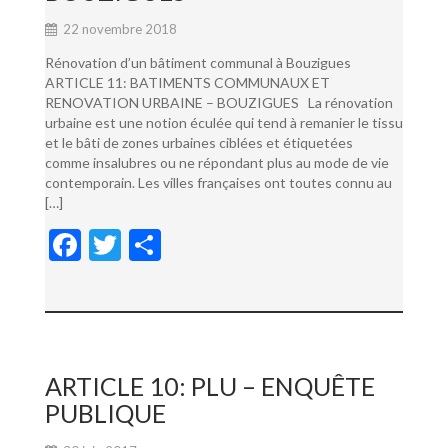
22 novembre 2018
Rénovation d’un bâtiment communal à Bouzigues
ARTICLE 11: BATIMENTS COMMUNAUX ET
RENOVATION URBAINE – BOUZIGUES La rénovation
urbaine est une notion éculée qui tend à remanier le tissu
et le bâti de zones urbaines ciblées et étiquetées
comme insalubres ou ne répondant plus au mode de vie
contemporain. Les villes françaises ont toutes connu au
[…]
F
T
P
ac
w
ar
e
itt
ta
b
er
g
o
er
ARTICLE 10: PLU – ENQUÊTE
o
PUBLIQUE
k