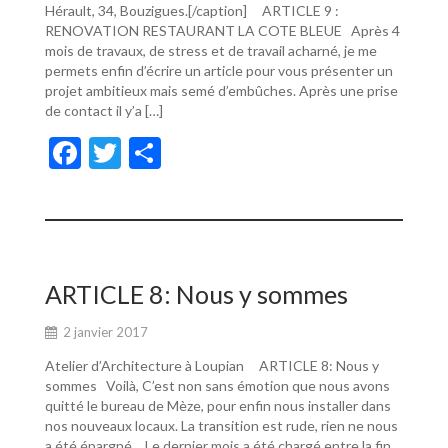
Hérault, 34, Bouzigues.[/caption] ARTICLE 9 :
RENOVATION RESTAURANT LA COTE BLEUE Après 4
mois de travaux, de stress et de travail acharné, je me
permets enfin d’écrire un article pour vous présenter un
projet ambitieux mais semé d’embûches. Après une prise
de contact il y’a […]
F
T
P
ac
w
ar
e
itt
ta
b
er
g
o
er
ARTICLE 8: Nous y sommes
o
2 janvier 2017
k
Atelier d’Architecture à Loupian ARTICLE 8: Nous y
sommes Voilà, C’est non sans émotion que nous avons
quitté le bureau de Mèze, pour enfin nous installer dans
nos nouveaux locaux. La transition est rude, rien ne nous
a été épargné… Le dernier mois a été chargé entre la fin