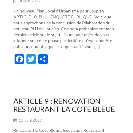
30 juin 2017
Un nouveau Plan Local d’Urbanisme pour Loupian
ARTICLE 10: PLU – ENQUÊTE PUBLIQUE Voici que
nous approchons de la conclusion de l’élaboration du
nouveau PLU de Loupian. Ceci sera probablement mon
dernier article sur le sujet. Il aura pour objet de vous
informer sur cette phase particulière qu’est l’enquête
publique, durant laquelle l’opportunité vous […]
F
T
P
ac
w
ar
e
itt
ta
b
er
g
o
er
ARTICLE 9 : RENOVATION
o
RESTAURANT LA COTE BLEUE
k
13 avril 2017
Restaurant la Côte Bleue : Bouzigues Restaurant