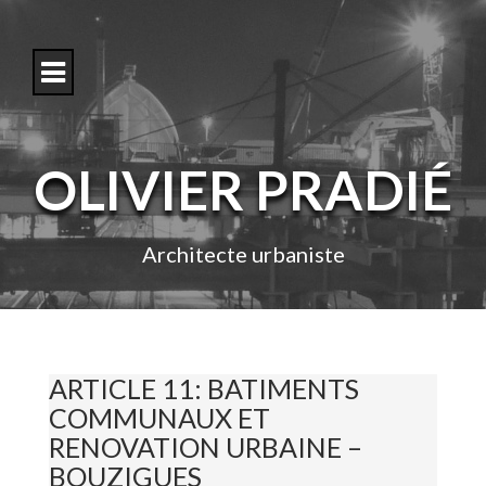
S
k
i
p
t
o
c
o
OLIVIER PRADIÉ
n
t
e
n
Architecte urbaniste
t
ARTICLE 11: BATIMENTS
COMMUNAUX ET
RENOVATION URBAINE –
BOUZIGUES