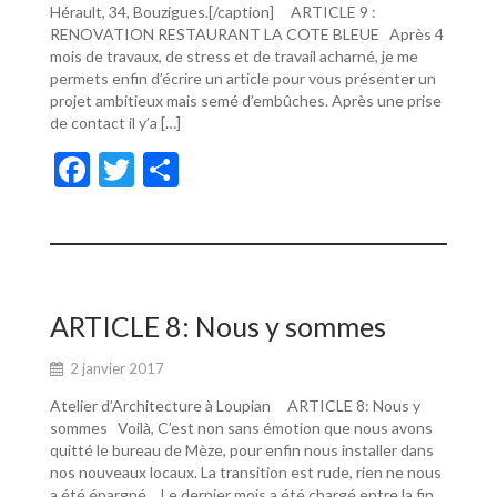
Hérault, 34, Bouzigues.[/caption] ARTICLE 9 :
RENOVATION RESTAURANT LA COTE BLEUE Après 4
mois de travaux, de stress et de travail acharné, je me
permets enfin d’écrire un article pour vous présenter un
projet ambitieux mais semé d’embûches. Après une prise
de contact il y’a […]
F
T
P
ac
w
ar
e
itt
ta
b
er
g
o
er
ARTICLE 8: Nous y sommes
o
2 janvier 2017
k
Atelier d’Architecture à Loupian ARTICLE 8: Nous y
sommes Voilà, C’est non sans émotion que nous avons
quitté le bureau de Mèze, pour enfin nous installer dans
nos nouveaux locaux. La transition est rude, rien ne nous
a été épargné… Le dernier mois a été chargé entre la fin