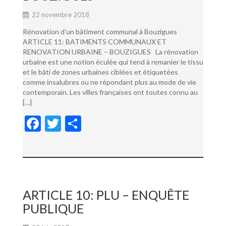
22 novembre 2018
Rénovation d’un bâtiment communal à Bouzigues
ARTICLE 11: BATIMENTS COMMUNAUX ET
RENOVATION URBAINE – BOUZIGUES La rénovation
urbaine est une notion éculée qui tend à remanier le tissu
et le bâti de zones urbaines ciblées et étiquetées
comme insalubres ou ne répondant plus au mode de vie
contemporain. Les villes françaises ont toutes connu au
[…]
F
T
P
ac
w
ar
e
itt
ta
b
er
g
o
er
ARTICLE 10: PLU – ENQUÊTE
o
PUBLIQUE
k