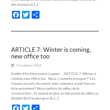
des travaux et […]
F
T
P
ac
w
ar
e
itt
ta
b
er
g
o
er
ARTICLE 7: Winter is coming,
o
new office too
k
7 novembre 2016
Atelier d’Architecture à Loupian ARTICLE 7: Winter is
coming, new office too Nous y sommes presque!!! Les
travaux ont pris du retard, mais comment aurait-il pu en
être autrement? Nous parlons du milieu de la
construction… Et quand en plus on fait partie du milieu ça
double! Bref, le plus gros du […]
F
T
P