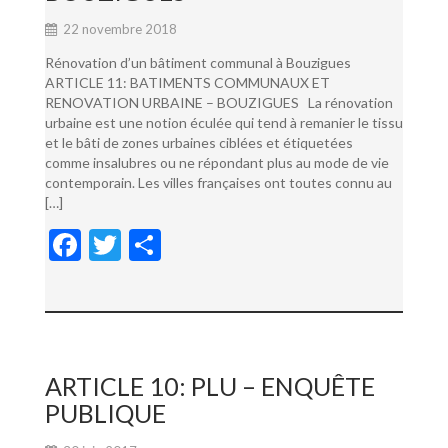
22 novembre 2018
Rénovation d’un bâtiment communal à Bouzigues
ARTICLE 11: BATIMENTS COMMUNAUX ET
RENOVATION URBAINE – BOUZIGUES La rénovation
urbaine est une notion éculée qui tend à remanier le tissu
et le bâti de zones urbaines ciblées et étiquetées
comme insalubres ou ne répondant plus au mode de vie
contemporain. Les villes françaises ont toutes connu au
[…]
F
T
P
ac
w
ar
e
itt
ta
b
er
g
o
er
ARTICLE 10: PLU – ENQUÊTE
o
PUBLIQUE
k