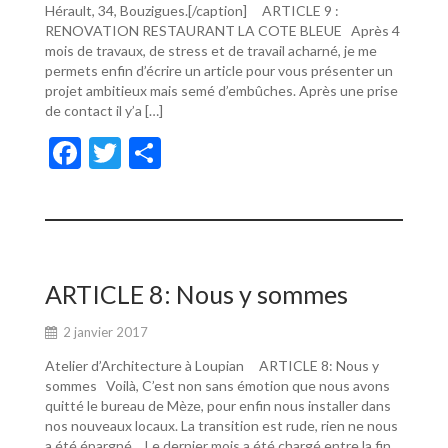
Hérault, 34, Bouzigues.[/caption] ARTICLE 9 :
RENOVATION RESTAURANT LA COTE BLEUE Après 4
mois de travaux, de stress et de travail acharné, je me
permets enfin d’écrire un article pour vous présenter un
projet ambitieux mais semé d’embûches. Après une prise
de contact il y’a […]
F
T
P
ac
w
ar
e
itt
ta
b
er
g
o
er
ARTICLE 8: Nous y sommes
o
2 janvier 2017
k
Atelier d’Architecture à Loupian ARTICLE 8: Nous y
sommes Voilà, C’est non sans émotion que nous avons
quitté le bureau de Mèze, pour enfin nous installer dans
nos nouveaux locaux. La transition est rude, rien ne nous
a été épargné… Le dernier mois a été chargé entre la fin