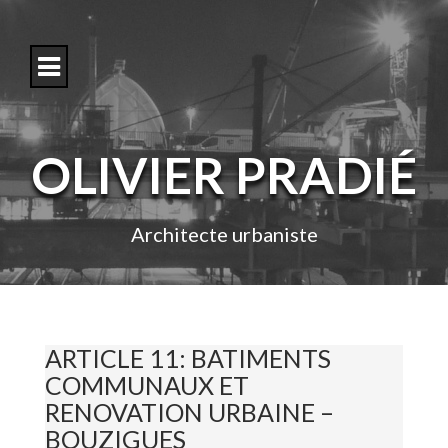
S
k
i
p
t
o
c
o
OLIVIER PRADIÉ
n
t
e
n
Architecte urbaniste
t
ARTICLE 11: BATIMENTS
COMMUNAUX ET
RENOVATION URBAINE –
BOUZIGUES