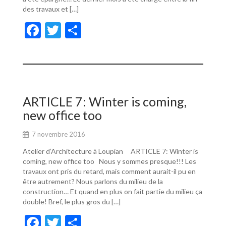
des travaux et […]
F
T
P
ac
w
ar
e
itt
ta
b
er
g
o
er
ARTICLE 7: Winter is coming,
o
new office too
k
7 novembre 2016
Atelier d’Architecture à Loupian ARTICLE 7: Winter is
coming, new office too Nous y sommes presque!!! Les
travaux ont pris du retard, mais comment aurait-il pu en
être autrement? Nous parlons du milieu de la
construction… Et quand en plus on fait partie du milieu ça
double! Bref, le plus gros du […]
F
T
P