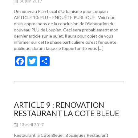
30 juin 2017
Un nouveau Plan Local d’Urbanisme pour Loupian
ARTICLE 10: PLU – ENQUÊTE PUBLIQUE Voici que
nous approchons de la conclusion de l’élaboration du
nouveau PLU de Loupian. Ceci sera probablement mon
dernier article sur le sujet. Il aura pour objet de vous
informer sur cette phase particulière qu’est l’enquête
publique, durant laquelle l’opportunité vous […]
F
T
P
ac
w
ar
e
itt
ta
b
er
g
o
er
ARTICLE 9 : RENOVATION
o
RESTAURANT LA COTE BLEUE
k
13 avril 2017
Restaurant la Côte Bleue : Bouzigues Restaurant