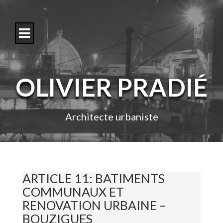
S
k
i
p
t
o
c
o
OLIVIER PRADIÉ
n
t
e
n
Architecte urbaniste
t
ARTICLE 11: BATIMENTS
COMMUNAUX ET
RENOVATION URBAINE –
BOUZIGUES