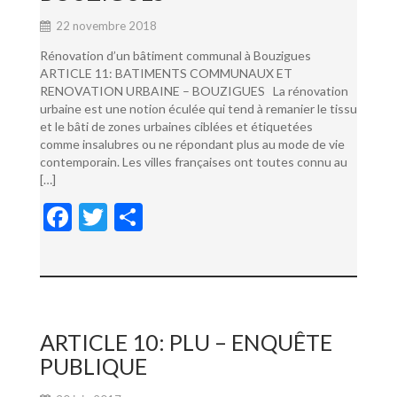
22 novembre 2018
Rénovation d’un bâtiment communal à Bouzigues
ARTICLE 11: BATIMENTS COMMUNAUX ET
RENOVATION URBAINE – BOUZIGUES La rénovation
urbaine est une notion éculée qui tend à remanier le tissu
et le bâti de zones urbaines ciblées et étiquetées
comme insalubres ou ne répondant plus au mode de vie
contemporain. Les villes françaises ont toutes connu au
[…]
F
T
P
ac
w
ar
e
itt
ta
b
er
g
o
er
ARTICLE 10: PLU – ENQUÊTE
o
PUBLIQUE
k