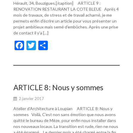
Hérault, 34, Bouzigues.[/caption] ARTICLE 9 :
RENOVATION RESTAURANT LA COTE BLEUE Après 4
mois de travaux, de stress et de travail acharné, je me
permets enfin d’écrire un article pour vous présenter un
projet ambitieux mais semé d’embûches. Après une prise
de contact il y’a […]
F
T
P
ac
w
ar
e
itt
ta
b
er
g
o
er
ARTICLE 8: Nous y sommes
o
2 janvier 2017
k
Atelier d’Architecture à Loupian ARTICLE 8: Nous y
sommes Voilà, C’est non sans émotion que nous avons
quitté le bureau de Mèze, pour enfin nous installer dans
nos nouveaux locaux. La transition est rude, rien ne nous
a été épargné… Le dernier mois a été chargé entre la fin