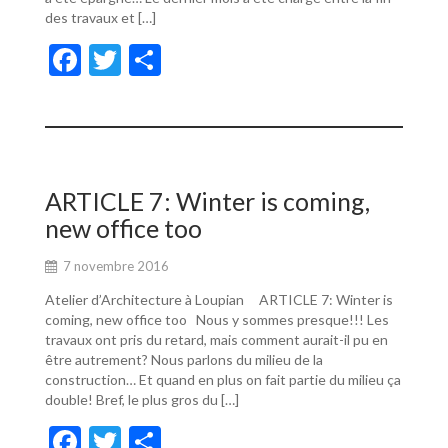
des travaux et […]
F
T
P
ac
w
ar
e
itt
ta
b
er
g
o
er
ARTICLE 7: Winter is coming,
o
new office too
k
7 novembre 2016
Atelier d’Architecture à Loupian ARTICLE 7: Winter is
coming, new office too Nous y sommes presque!!! Les
travaux ont pris du retard, mais comment aurait-il pu en
être autrement? Nous parlons du milieu de la
construction… Et quand en plus on fait partie du milieu ça
double! Bref, le plus gros du […]
F
T
P