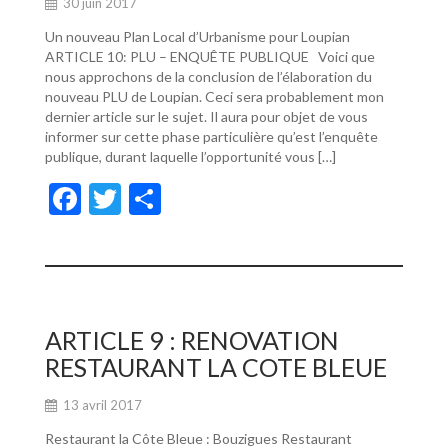
30 juin 2017
Un nouveau Plan Local d’Urbanisme pour Loupian
ARTICLE 10: PLU – ENQUÊTE PUBLIQUE Voici que
nous approchons de la conclusion de l’élaboration du
nouveau PLU de Loupian. Ceci sera probablement mon
dernier article sur le sujet. Il aura pour objet de vous
informer sur cette phase particulière qu’est l’enquête
publique, durant laquelle l’opportunité vous […]
F
T
P
ac
w
ar
e
itt
ta
b
er
g
o
er
ARTICLE 9 : RENOVATION
o
RESTAURANT LA COTE BLEUE
k
13 avril 2017
Restaurant la Côte Bleue : Bouzigues Restaurant