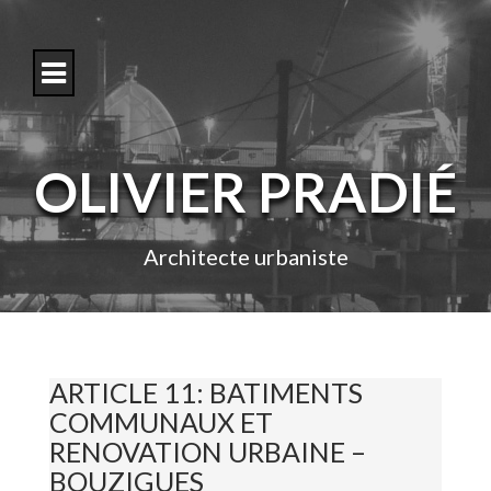
S
k
i
p
t
o
c
o
OLIVIER PRADIÉ
n
t
e
n
Architecte urbaniste
t
ARTICLE 11: BATIMENTS
COMMUNAUX ET
RENOVATION URBAINE –
BOUZIGUES