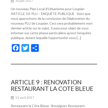
30 juin 2017
Un nouveau Plan Local d’Urbanisme pour Loupian
ARTICLE 10: PLU – ENQUÊTE PUBLIQUE Voici que
nous approchons de la conclusion de l’élaboration du
nouveau PLU de Loupian. Ceci sera probablement mon
dernier article sur le sujet. Il aura pour objet de vous
informer sur cette phase particulière qu’est l’enquête
publique, durant laquelle l’opportunité vous […]
F
T
P
ac
w
ar
e
itt
ta
b
er
g
o
er
ARTICLE 9 : RENOVATION
o
RESTAURANT LA COTE BLEUE
k
13 avril 2017
Restaurant la Côte Bleue : Bouzigues Restaurant