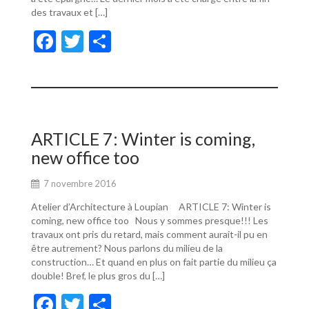
des travaux et […]
F
T
P
ac
w
ar
e
itt
ta
b
er
g
o
er
ARTICLE 7: Winter is coming,
o
new office too
k
7 novembre 2016
Atelier d’Architecture à Loupian ARTICLE 7: Winter is
coming, new office too Nous y sommes presque!!! Les
travaux ont pris du retard, mais comment aurait-il pu en
être autrement? Nous parlons du milieu de la
construction… Et quand en plus on fait partie du milieu ça
double! Bref, le plus gros du […]
F
T
P