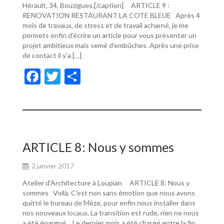
Hérault, 34, Bouzigues.[/caption] ARTICLE 9 :
RENOVATION RESTAURANT LA COTE BLEUE Après 4
mois de travaux, de stress et de travail acharné, je me
permets enfin d’écrire un article pour vous présenter un
projet ambitieux mais semé d’embûches. Après une prise
de contact il y’a […]
F
T
P
ac
w
ar
e
itt
ta
b
er
g
o
er
ARTICLE 8: Nous y sommes
o
2 janvier 2017
k
Atelier d’Architecture à Loupian ARTICLE 8: Nous y
sommes Voilà, C’est non sans émotion que nous avons
quitté le bureau de Mèze, pour enfin nous installer dans
nos nouveaux locaux. La transition est rude, rien ne nous
a été épargné… Le dernier mois a été chargé entre la fin