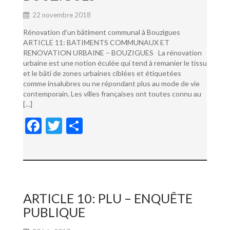
22 novembre 2018
Rénovation d’un bâtiment communal à Bouzigues
ARTICLE 11: BATIMENTS COMMUNAUX ET
RENOVATION URBAINE – BOUZIGUES La rénovation
urbaine est une notion éculée qui tend à remanier le tissu
et le bâti de zones urbaines ciblées et étiquetées
comme insalubres ou ne répondant plus au mode de vie
contemporain. Les villes françaises ont toutes connu au
[…]
F
T
P
ac
w
ar
e
itt
ta
b
er
g
o
er
ARTICLE 10: PLU – ENQUÊTE
o
PUBLIQUE
k