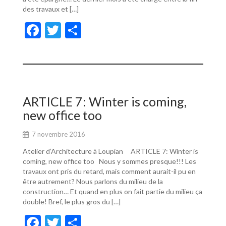
des travaux et […]
F
T
P
ac
w
ar
e
itt
ta
b
er
g
o
er
ARTICLE 7: Winter is coming,
o
new office too
k
7 novembre 2016
Atelier d’Architecture à Loupian ARTICLE 7: Winter is
coming, new office too Nous y sommes presque!!! Les
travaux ont pris du retard, mais comment aurait-il pu en
être autrement? Nous parlons du milieu de la
construction… Et quand en plus on fait partie du milieu ça
double! Bref, le plus gros du […]
F
T
P