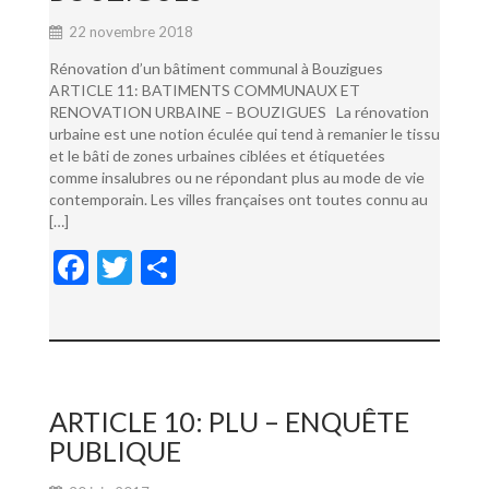
22 novembre 2018
Rénovation d’un bâtiment communal à Bouzigues
ARTICLE 11: BATIMENTS COMMUNAUX ET
RENOVATION URBAINE – BOUZIGUES La rénovation
urbaine est une notion éculée qui tend à remanier le tissu
et le bâti de zones urbaines ciblées et étiquetées
comme insalubres ou ne répondant plus au mode de vie
contemporain. Les villes françaises ont toutes connu au
[…]
F
T
P
ac
w
ar
e
itt
ta
b
er
g
o
er
ARTICLE 10: PLU – ENQUÊTE
o
PUBLIQUE
k