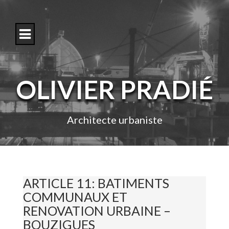
S
k
i
p
t
o
c
o
OLIVIER PRADIÉ
n
t
e
n
Architecte urbaniste
t
ARTICLE 11: BATIMENTS
COMMUNAUX ET
RENOVATION URBAINE –
BOUZIGUES