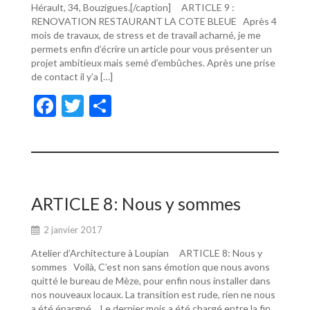
Hérault, 34, Bouzigues.[/caption] ARTICLE 9 :
RENOVATION RESTAURANT LA COTE BLEUE Après 4
mois de travaux, de stress et de travail acharné, je me
permets enfin d’écrire un article pour vous présenter un
projet ambitieux mais semé d’embûches. Après une prise
de contact il y’a […]
F
T
P
ac
w
ar
e
itt
ta
b
er
g
o
er
ARTICLE 8: Nous y sommes
o
2 janvier 2017
k
Atelier d’Architecture à Loupian ARTICLE 8: Nous y
sommes Voilà, C’est non sans émotion que nous avons
quitté le bureau de Mèze, pour enfin nous installer dans
nos nouveaux locaux. La transition est rude, rien ne nous
a été épargné… Le dernier mois a été chargé entre la fin