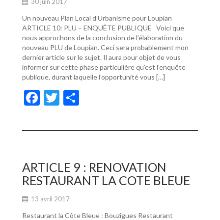
30 juin 2017
Un nouveau Plan Local d’Urbanisme pour Loupian
ARTICLE 10: PLU – ENQUÊTE PUBLIQUE Voici que
nous approchons de la conclusion de l’élaboration du
nouveau PLU de Loupian. Ceci sera probablement mon
dernier article sur le sujet. Il aura pour objet de vous
informer sur cette phase particulière qu’est l’enquête
publique, durant laquelle l’opportunité vous […]
F
T
P
ac
w
ar
e
itt
ta
b
er
g
o
er
ARTICLE 9 : RENOVATION
o
RESTAURANT LA COTE BLEUE
k
13 avril 2017
Restaurant la Côte Bleue : Bouzigues Restaurant