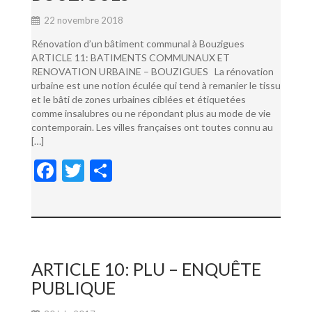
22 novembre 2018
Rénovation d’un bâtiment communal à Bouzigues
ARTICLE 11: BATIMENTS COMMUNAUX ET
RENOVATION URBAINE – BOUZIGUES La rénovation
urbaine est une notion éculée qui tend à remanier le tissu
et le bâti de zones urbaines ciblées et étiquetées
comme insalubres ou ne répondant plus au mode de vie
contemporain. Les villes françaises ont toutes connu au
[…]
F
T
P
ac
w
ar
e
itt
ta
b
er
g
o
er
ARTICLE 10: PLU – ENQUÊTE
o
PUBLIQUE
k