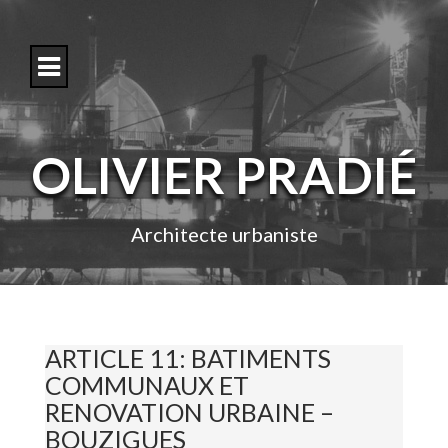
S
k
i
p
t
o
c
o
OLIVIER PRADIÉ
n
t
e
n
Architecte urbaniste
t
ARTICLE 11: BATIMENTS
COMMUNAUX ET
RENOVATION URBAINE –
BOUZIGUES