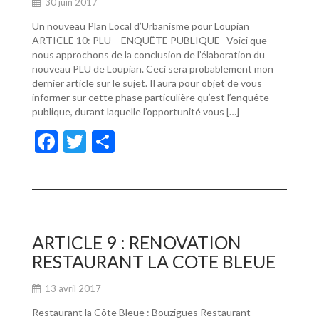
30 juin 2017
Un nouveau Plan Local d’Urbanisme pour Loupian
ARTICLE 10: PLU – ENQUÊTE PUBLIQUE Voici que
nous approchons de la conclusion de l’élaboration du
nouveau PLU de Loupian. Ceci sera probablement mon
dernier article sur le sujet. Il aura pour objet de vous
informer sur cette phase particulière qu’est l’enquête
publique, durant laquelle l’opportunité vous […]
F
T
P
ac
w
ar
e
itt
ta
b
er
g
o
er
ARTICLE 9 : RENOVATION
o
RESTAURANT LA COTE BLEUE
k
13 avril 2017
Restaurant la Côte Bleue : Bouzigues Restaurant