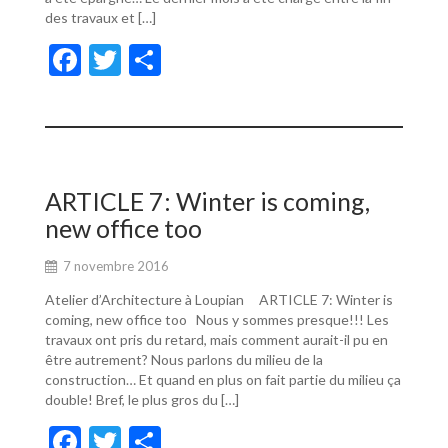
des travaux et […]
F
T
P
ac
w
ar
e
itt
ta
b
er
g
o
er
ARTICLE 7: Winter is coming,
o
new office too
k
7 novembre 2016
Atelier d’Architecture à Loupian ARTICLE 7: Winter is
coming, new office too Nous y sommes presque!!! Les
travaux ont pris du retard, mais comment aurait-il pu en
être autrement? Nous parlons du milieu de la
construction… Et quand en plus on fait partie du milieu ça
double! Bref, le plus gros du […]
F
T
P