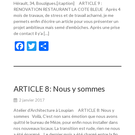
Hérault, 34, Bouzigues.[/caption] ARTICLE 9 :
RENOVATION RESTAURANT LA COTE BLEUE Après 4
mois de travaux, de stress et de travail acharné, je me
permets enfin d’écrire un article pour vous présenter un
projet ambitieux mais semé d’embûches. Après une prise
de contact il y’a […]
F
T
P
ac
w
ar
e
itt
ta
b
er
g
o
er
ARTICLE 8: Nous y sommes
o
2 janvier 2017
k
Atelier d’Architecture à Loupian ARTICLE 8: Nous y
sommes Voilà, C’est non sans émotion que nous avons
quitté le bureau de Mèze, pour enfin nous installer dans
nos nouveaux locaux. La transition est rude, rien ne nous
a été épargné… Le dernier mois a été chargé entre la fin