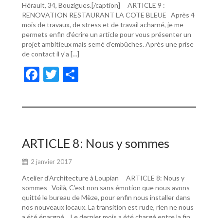
Hérault, 34, Bouzigues.[/caption] ARTICLE 9 :
RENOVATION RESTAURANT LA COTE BLEUE Après 4
mois de travaux, de stress et de travail acharné, je me
permets enfin d’écrire un article pour vous présenter un
projet ambitieux mais semé d’embûches. Après une prise
de contact il y’a […]
F
T
P
ac
w
ar
e
itt
ta
b
er
g
o
er
ARTICLE 8: Nous y sommes
o
2 janvier 2017
k
Atelier d’Architecture à Loupian ARTICLE 8: Nous y
sommes Voilà, C’est non sans émotion que nous avons
quitté le bureau de Mèze, pour enfin nous installer dans
nos nouveaux locaux. La transition est rude, rien ne nous
a été épargné… Le dernier mois a été chargé entre la fin