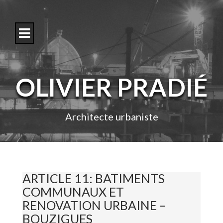
S
k
i
p
t
o
c
o
OLIVIER PRADIÉ
n
t
e
n
Architecte urbaniste
t
ARTICLE 11: BATIMENTS
COMMUNAUX ET
RENOVATION URBAINE –
BOUZIGUES