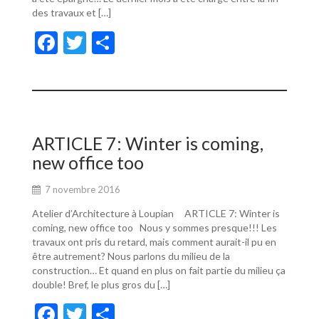
des travaux et […]
F
T
P
ac
w
ar
e
itt
ta
b
er
g
o
er
ARTICLE 7: Winter is coming,
o
new office too
k
7 novembre 2016
Atelier d’Architecture à Loupian ARTICLE 7: Winter is
coming, new office too Nous y sommes presque!!! Les
travaux ont pris du retard, mais comment aurait-il pu en
être autrement? Nous parlons du milieu de la
construction… Et quand en plus on fait partie du milieu ça
double! Bref, le plus gros du […]
F
T
P