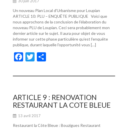
30 juin 2017
Un nouveau Plan Local d’Urbanisme pour Loupian
ARTICLE 10: PLU – ENQUÊTE PUBLIQUE Voici que
nous approchons de la conclusion de l’élaboration du
nouveau PLU de Loupian. Ceci sera probablement mon
dernier article sur le sujet. Il aura pour objet de vous
informer sur cette phase particulière qu’est l’enquête
publique, durant laquelle l’opportunité vous […]
F
T
P
ac
w
ar
e
itt
ta
b
er
g
o
er
ARTICLE 9 : RENOVATION
o
RESTAURANT LA COTE BLEUE
k
13 avril 2017
Restaurant la Côte Bleue : Bouzigues Restaurant