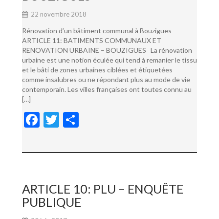
22 novembre 2018
Rénovation d’un bâtiment communal à Bouzigues
ARTICLE 11: BATIMENTS COMMUNAUX ET
RENOVATION URBAINE – BOUZIGUES La rénovation
urbaine est une notion éculée qui tend à remanier le tissu
et le bâti de zones urbaines ciblées et étiquetées
comme insalubres ou ne répondant plus au mode de vie
contemporain. Les villes françaises ont toutes connu au
[…]
F
T
P
ac
w
ar
e
itt
ta
b
er
g
o
er
ARTICLE 10: PLU – ENQUÊTE
o
PUBLIQUE
k