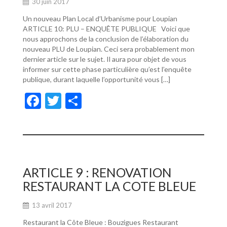
30 juin 2017
Un nouveau Plan Local d’Urbanisme pour Loupian
ARTICLE 10: PLU – ENQUÊTE PUBLIQUE Voici que
nous approchons de la conclusion de l’élaboration du
nouveau PLU de Loupian. Ceci sera probablement mon
dernier article sur le sujet. Il aura pour objet de vous
informer sur cette phase particulière qu’est l’enquête
publique, durant laquelle l’opportunité vous […]
F
T
P
ac
w
ar
e
itt
ta
b
er
g
o
er
ARTICLE 9 : RENOVATION
o
RESTAURANT LA COTE BLEUE
k
13 avril 2017
Restaurant la Côte Bleue : Bouzigues Restaurant