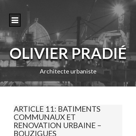
S
k
i
p
t
o
c
o
OLIVIER PRADIÉ
n
t
e
n
Architecte urbaniste
t
ARTICLE 11: BATIMENTS
COMMUNAUX ET
RENOVATION URBAINE –
BOUZIGUES