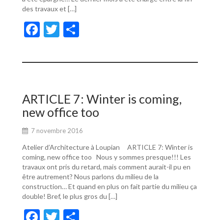
des travaux et […]
F
T
P
ac
w
ar
e
itt
ta
b
er
g
o
er
ARTICLE 7: Winter is coming,
o
new office too
k
7 novembre 2016
Atelier d’Architecture à Loupian ARTICLE 7: Winter is
coming, new office too Nous y sommes presque!!! Les
travaux ont pris du retard, mais comment aurait-il pu en
être autrement? Nous parlons du milieu de la
construction… Et quand en plus on fait partie du milieu ça
double! Bref, le plus gros du […]
F
T
P