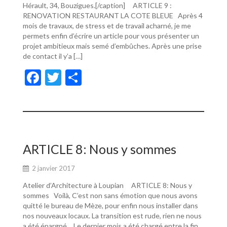
Hérault, 34, Bouzigues.[/caption] ARTICLE 9 :
RENOVATION RESTAURANT LA COTE BLEUE Après 4
mois de travaux, de stress et de travail acharné, je me
permets enfin d’écrire un article pour vous présenter un
projet ambitieux mais semé d’embûches. Après une prise
de contact il y’a […]
F
T
P
ac
w
ar
e
itt
ta
b
er
g
o
er
ARTICLE 8: Nous y sommes
o
2 janvier 2017
k
Atelier d’Architecture à Loupian ARTICLE 8: Nous y
sommes Voilà, C’est non sans émotion que nous avons
quitté le bureau de Mèze, pour enfin nous installer dans
nos nouveaux locaux. La transition est rude, rien ne nous
a été épargné… Le dernier mois a été chargé entre la fin