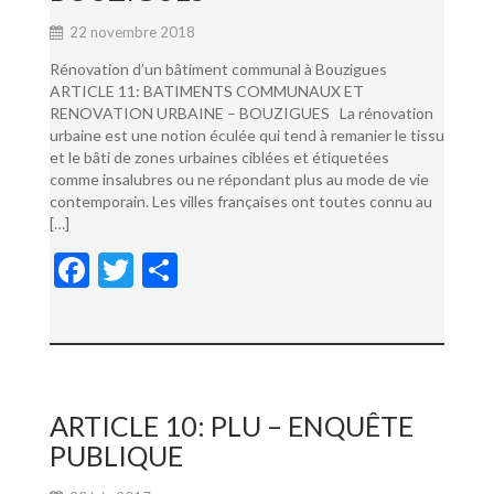
22 novembre 2018
Rénovation d’un bâtiment communal à Bouzigues
ARTICLE 11: BATIMENTS COMMUNAUX ET
RENOVATION URBAINE – BOUZIGUES La rénovation
urbaine est une notion éculée qui tend à remanier le tissu
et le bâti de zones urbaines ciblées et étiquetées
comme insalubres ou ne répondant plus au mode de vie
contemporain. Les villes françaises ont toutes connu au
[…]
F
T
P
ac
w
ar
e
itt
ta
b
er
g
o
er
ARTICLE 10: PLU – ENQUÊTE
o
PUBLIQUE
k