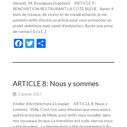
Hérault, 34, Bouzigues.[/caption] ARTICLE 9 :
RENOVATION RESTAURANT LA COTE BLEUE Après 4
mois de travaux, de stress et de travail acharné, je me
permets enfin d’écrire un article pour vous présenter un
projet ambitieux mais semé d’embûches. Après une prise
de contact il y’a […]
F
T
P
ac
w
ar
e
itt
ta
b
er
g
o
er
ARTICLE 8: Nous y sommes
o
2 janvier 2017
k
Atelier d’Architecture à Loupian ARTICLE 8: Nous y
sommes Voilà, C’est non sans émotion que nous avons
quitté le bureau de Mèze, pour enfin nous installer dans
nos nouveaux locaux. La transition est rude, rien ne nous
a été épargné… Le dernier mois a été chargé entre la fin