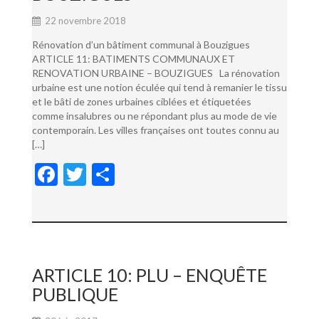
22 novembre 2018
Rénovation d’un bâtiment communal à Bouzigues
ARTICLE 11: BATIMENTS COMMUNAUX ET
RENOVATION URBAINE – BOUZIGUES La rénovation
urbaine est une notion éculée qui tend à remanier le tissu
et le bâti de zones urbaines ciblées et étiquetées
comme insalubres ou ne répondant plus au mode de vie
contemporain. Les villes françaises ont toutes connu au
[…]
F
T
P
ac
w
ar
e
itt
ta
b
er
g
o
er
ARTICLE 10: PLU – ENQUÊTE
o
PUBLIQUE
k