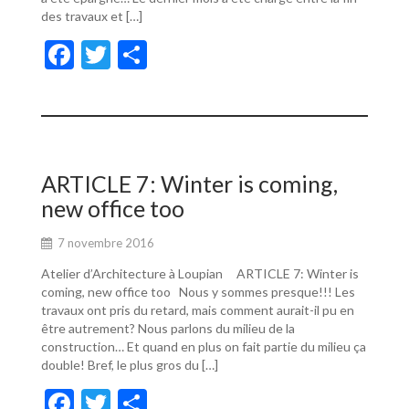
des travaux et […]
F
T
P
ac
w
ar
e
itt
ta
b
er
g
o
er
ARTICLE 7: Winter is coming,
o
new office too
k
7 novembre 2016
Atelier d’Architecture à Loupian ARTICLE 7: Winter is
coming, new office too Nous y sommes presque!!! Les
travaux ont pris du retard, mais comment aurait-il pu en
être autrement? Nous parlons du milieu de la
construction… Et quand en plus on fait partie du milieu ça
double! Bref, le plus gros du […]
F
T
P