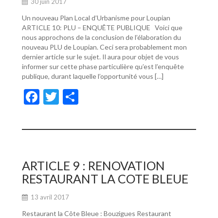
30 juin 2017
Un nouveau Plan Local d’Urbanisme pour Loupian
ARTICLE 10: PLU – ENQUÊTE PUBLIQUE Voici que
nous approchons de la conclusion de l’élaboration du
nouveau PLU de Loupian. Ceci sera probablement mon
dernier article sur le sujet. Il aura pour objet de vous
informer sur cette phase particulière qu’est l’enquête
publique, durant laquelle l’opportunité vous […]
F
T
P
ac
w
ar
e
itt
ta
b
er
g
o
er
ARTICLE 9 : RENOVATION
o
RESTAURANT LA COTE BLEUE
k
13 avril 2017
Restaurant la Côte Bleue : Bouzigues Restaurant