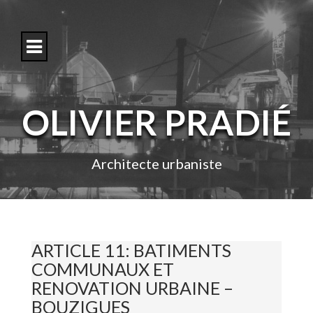
S
k
i
p
t
o
c
o
OLIVIER PRADIÉ
n
t
e
n
Architecte urbaniste
t
ARTICLE 11: BATIMENTS
COMMUNAUX ET
RENOVATION URBAINE –
BOUZIGUES