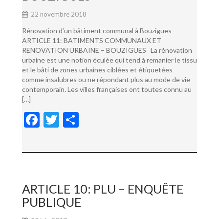
22 novembre 2018
Rénovation d’un bâtiment communal à Bouzigues
ARTICLE 11: BATIMENTS COMMUNAUX ET
RENOVATION URBAINE – BOUZIGUES La rénovation
urbaine est une notion éculée qui tend à remanier le tissu
et le bâti de zones urbaines ciblées et étiquetées
comme insalubres ou ne répondant plus au mode de vie
contemporain. Les villes françaises ont toutes connu au
[…]
F
T
P
ac
w
ar
e
itt
ta
b
er
g
o
er
ARTICLE 10: PLU – ENQUÊTE
o
PUBLIQUE
k