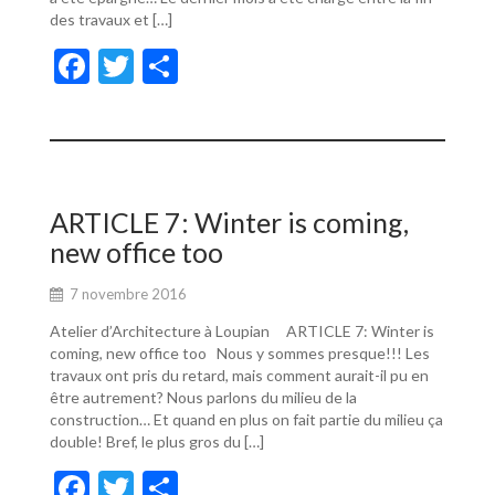
des travaux et […]
F
T
P
ac
w
ar
e
itt
ta
b
er
g
o
er
ARTICLE 7: Winter is coming,
o
new office too
k
7 novembre 2016
Atelier d’Architecture à Loupian ARTICLE 7: Winter is
coming, new office too Nous y sommes presque!!! Les
travaux ont pris du retard, mais comment aurait-il pu en
être autrement? Nous parlons du milieu de la
construction… Et quand en plus on fait partie du milieu ça
double! Bref, le plus gros du […]
F
T
P