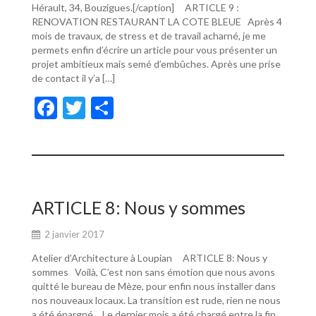
Hérault, 34, Bouzigues.[/caption] ARTICLE 9 :
RENOVATION RESTAURANT LA COTE BLEUE Après 4
mois de travaux, de stress et de travail acharné, je me
permets enfin d’écrire un article pour vous présenter un
projet ambitieux mais semé d’embûches. Après une prise
de contact il y’a […]
F
T
P
ac
w
ar
e
itt
ta
b
er
g
o
er
ARTICLE 8: Nous y sommes
o
2 janvier 2017
k
Atelier d’Architecture à Loupian ARTICLE 8: Nous y
sommes Voilà, C’est non sans émotion que nous avons
quitté le bureau de Mèze, pour enfin nous installer dans
nos nouveaux locaux. La transition est rude, rien ne nous
a été épargné… Le dernier mois a été chargé entre la fin