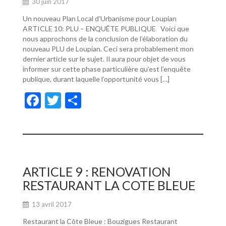
30 juin 2017
Un nouveau Plan Local d’Urbanisme pour Loupian
ARTICLE 10: PLU – ENQUÊTE PUBLIQUE Voici que
nous approchons de la conclusion de l’élaboration du
nouveau PLU de Loupian. Ceci sera probablement mon
dernier article sur le sujet. Il aura pour objet de vous
informer sur cette phase particulière qu’est l’enquête
publique, durant laquelle l’opportunité vous […]
F
T
P
ac
w
ar
e
itt
ta
b
er
g
o
er
ARTICLE 9 : RENOVATION
o
RESTAURANT LA COTE BLEUE
k
13 avril 2017
Restaurant la Côte Bleue : Bouzigues Restaurant