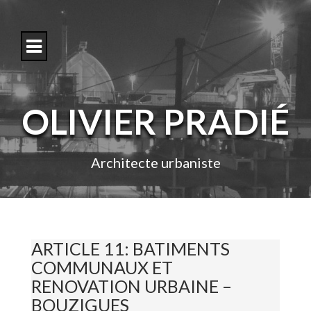
S
k
i
p
t
o
c
o
OLIVIER PRADIÉ
n
t
e
n
Architecte urbaniste
t
ARTICLE 11: BATIMENTS
COMMUNAUX ET
RENOVATION URBAINE –
BOUZIGUES