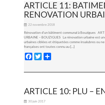
ARTICLE 11: BATI
RENOVATION URBAI
22 novembre 2018
Rénovation d’un bâtiment communal à Bouzigues
URBAINE – BOUZIGUES La rénovation urbaine est une not
urbaines ciblées et étiquetées comme insalubres ou ne 
françaises ont toutes connu au […]
F
T
P
ac
w
ar
e
itt
ta
b
er
g
o
er
ARTICLE 10: PLU –
o
k
30 juin 2017