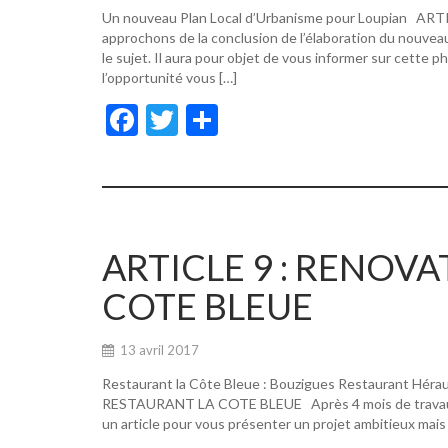
Un nouveau Plan Local d’Urbanisme pour Loupian A
approchons de la conclusion de l’élaboration du nouvea
le sujet. Il aura pour objet de vous informer sur cette p
l’opportunité vous […]
F
T
P
ac
w
ar
e
itt
ta
b
er
g
o
er
ARTICLE 9 : RENOV
o
COTE BLEUE
k
13 avril 2017
Restaurant la Côte Bleue : Bouzigues Restaurant Hér
RESTAURANT LA COTE BLEUE Après 4 mois de travaux, de
un article pour vous présenter un projet ambitieux mais