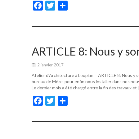
F
T
P
ac
w
ar
e
itt
ta
b
er
g
o
er
ARTICLE 8: Nous y s
o
k
2 janvier 2017
Atelier d’Architecture à Loupian ARTICLE 8: Nous y s
bureau de Mèze, pour enfin nous installer dans nos nouv
Le dernier mois a été chargé entre la fin des travaux et 
F
T
P
ac
w
ar
e
itt
ta
b
er
g