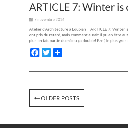
o
er
ARTICLE 7: Winter is 
o
k
7 novembre 2016
Atelier d’Architecture à Loupian ARTICLE 7: Winter i
ont pris du retard, mais comment aurait-il pu en être a
plus on fait partie du milieu ça double! Bref, le plus gros
F
T
P
ac
w
ar
e
itt
ta
b
er
g
o
er
o
P
OLDER POSTS
k
o
s