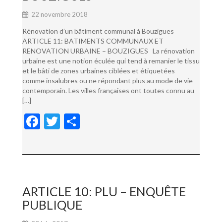
22 novembre 2018
Rénovation d’un bâtiment communal à Bouzigues
ARTICLE 11: BATIMENTS COMMUNAUX ET
RENOVATION URBAINE – BOUZIGUES La rénovation
urbaine est une notion éculée qui tend à remanier le tissu
et le bâti de zones urbaines ciblées et étiquetées
comme insalubres ou ne répondant plus au mode de vie
contemporain. Les villes françaises ont toutes connu au
[…]
F
T
P
ac
w
ar
e
itt
ta
b
er
g
o
er
ARTICLE 10: PLU – ENQUÊTE
o
PUBLIQUE
k