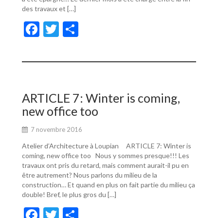
des travaux et […]
F
T
P
ac
w
ar
e
itt
ta
b
er
g
o
er
ARTICLE 7: Winter is coming,
o
new office too
k
7 novembre 2016
Atelier d’Architecture à Loupian ARTICLE 7: Winter is
coming, new office too Nous y sommes presque!!! Les
travaux ont pris du retard, mais comment aurait-il pu en
être autrement? Nous parlons du milieu de la
construction… Et quand en plus on fait partie du milieu ça
double! Bref, le plus gros du […]
F
T
P