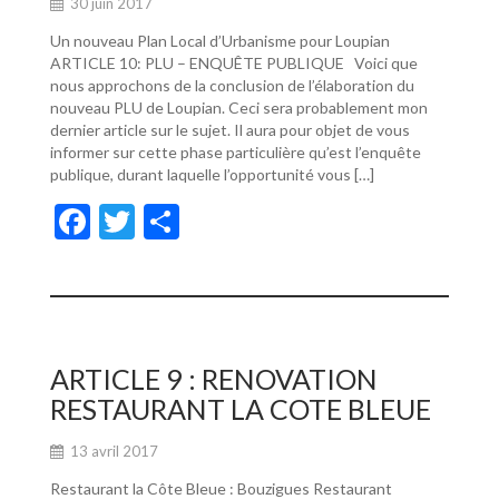
30 juin 2017
Un nouveau Plan Local d’Urbanisme pour Loupian
ARTICLE 10: PLU – ENQUÊTE PUBLIQUE Voici que
nous approchons de la conclusion de l’élaboration du
nouveau PLU de Loupian. Ceci sera probablement mon
dernier article sur le sujet. Il aura pour objet de vous
informer sur cette phase particulière qu’est l’enquête
publique, durant laquelle l’opportunité vous […]
F
T
P
ac
w
ar
e
itt
ta
b
er
g
o
er
ARTICLE 9 : RENOVATION
o
RESTAURANT LA COTE BLEUE
k
13 avril 2017
Restaurant la Côte Bleue : Bouzigues Restaurant