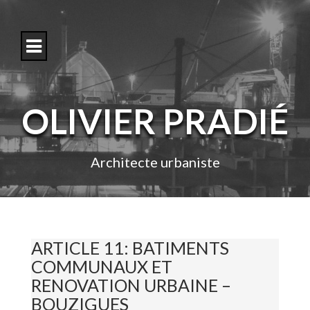
S
k
i
p
t
o
c
o
OLIVIER PRADIÉ
n
t
e
n
Architecte urbaniste
t
ARTICLE 11: BATIMENTS
COMMUNAUX ET
RENOVATION URBAINE –
BOUZIGUES