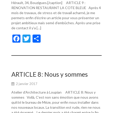
Hérault, 34, Bouzigues.[/caption] ARTICLE 9 :
RENOVATION RESTAURANT LA COTE BLEUE Après 4
mois de travaux, de stress et de travail acharné, je me
permets enfin d’écrire un article pour vous présenter un
projet ambitieux mais semé d’embûches. Après une prise
de contact il y’a […]
F
T
P
ac
w
ar
e
itt
ta
b
er
g
o
er
ARTICLE 8: Nous y sommes
o
2 janvier 2017
k
Atelier d’Architecture à Loupian ARTICLE 8: Nous y
sommes Voilà, C’est non sans émotion que nous avons
quitté le bureau de Mèze, pour enfin nous installer dans
nos nouveaux locaux. La transition est rude, rien ne nous
a été épargné… Le dernier mois a été chargé entre la fin