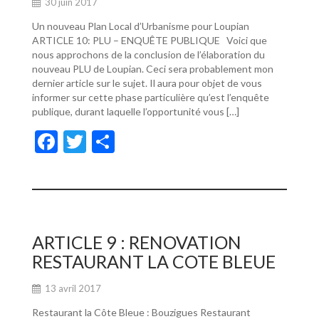
30 juin 2017
Un nouveau Plan Local d’Urbanisme pour Loupian
ARTICLE 10: PLU – ENQUÊTE PUBLIQUE Voici que
nous approchons de la conclusion de l’élaboration du
nouveau PLU de Loupian. Ceci sera probablement mon
dernier article sur le sujet. Il aura pour objet de vous
informer sur cette phase particulière qu’est l’enquête
publique, durant laquelle l’opportunité vous […]
F
T
P
ac
w
ar
e
itt
ta
b
er
g
o
er
ARTICLE 9 : RENOVATION
o
RESTAURANT LA COTE BLEUE
k
13 avril 2017
Restaurant la Côte Bleue : Bouzigues Restaurant