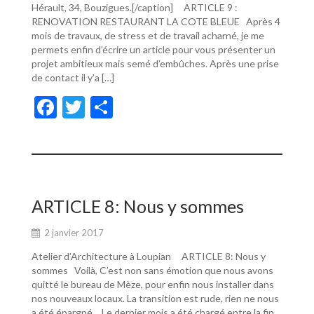
Hérault, 34, Bouzigues.[/caption] ARTICLE 9 :
RENOVATION RESTAURANT LA COTE BLEUE Après 4
mois de travaux, de stress et de travail acharné, je me
permets enfin d’écrire un article pour vous présenter un
projet ambitieux mais semé d’embûches. Après une prise
de contact il y’a […]
F
T
P
ac
w
ar
e
itt
ta
b
er
g
o
er
ARTICLE 8: Nous y sommes
o
2 janvier 2017
k
Atelier d’Architecture à Loupian ARTICLE 8: Nous y
sommes Voilà, C’est non sans émotion que nous avons
quitté le bureau de Mèze, pour enfin nous installer dans
nos nouveaux locaux. La transition est rude, rien ne nous
a été épargné… Le dernier mois a été chargé entre la fin