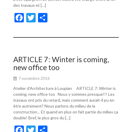
des travaux et […]
F
T
P
ac
w
ar
e
itt
ta
b
er
g
o
er
ARTICLE 7: Winter is coming,
o
new office too
k
7 novembre 2016
Atelier d’Architecture à Loupian ARTICLE 7: Winter is
coming, new office too Nous y sommes presque!!! Les
travaux ont pris du retard, mais comment aurait-il pu en
être autrement? Nous parlons du milieu de la
construction… Et quand en plus on fait partie du milieu ça
double! Bref, le plus gros du […]
F
T
P