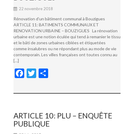
22 novembre 2018
Rénovation d’un bâtiment communal à Bouzigues
ARTICLE 11: BATIMENTS COMMUNAUX ET
RENOVATION URBAINE – BOUZIGUES La rénovation
urbaine est une notion éculée qui tend à remanier le tissu
et le bâti de zones urbaines ciblées et étiquetées
comme insalubres ou ne répondant plus au mode de vie
contemporain. Les villes françaises ont toutes connu au
[…]
F
T
P
ac
w
ar
e
itt
ta
b
er
g
o
er
ARTICLE 10: PLU – ENQUÊTE
o
PUBLIQUE
k