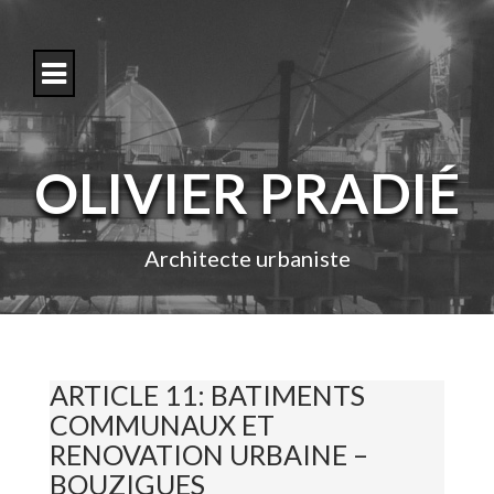
S
k
i
p
t
o
c
o
OLIVIER PRADIÉ
n
t
e
n
Architecte urbaniste
t
ARTICLE 11: BATIMENTS
COMMUNAUX ET
RENOVATION URBAINE –
BOUZIGUES