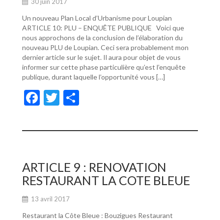
30 juin 2017
Un nouveau Plan Local d’Urbanisme pour Loupian
ARTICLE 10: PLU – ENQUÊTE PUBLIQUE Voici que
nous approchons de la conclusion de l’élaboration du
nouveau PLU de Loupian. Ceci sera probablement mon
dernier article sur le sujet. Il aura pour objet de vous
informer sur cette phase particulière qu’est l’enquête
publique, durant laquelle l’opportunité vous […]
F
T
P
ac
w
ar
e
itt
ta
b
er
g
o
er
ARTICLE 9 : RENOVATION
o
RESTAURANT LA COTE BLEUE
k
13 avril 2017
Restaurant la Côte Bleue : Bouzigues Restaurant