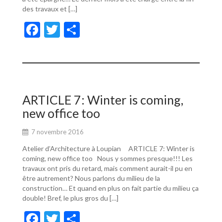
des travaux et […]
F
T
P
ac
w
ar
e
itt
ta
b
er
g
o
er
ARTICLE 7: Winter is coming,
o
new office too
k
7 novembre 2016
Atelier d’Architecture à Loupian ARTICLE 7: Winter is
coming, new office too Nous y sommes presque!!! Les
travaux ont pris du retard, mais comment aurait-il pu en
être autrement? Nous parlons du milieu de la
construction… Et quand en plus on fait partie du milieu ça
double! Bref, le plus gros du […]
F
T
P