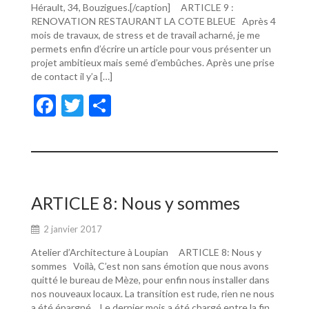
Hérault, 34, Bouzigues.[/caption] ARTICLE 9 :
RENOVATION RESTAURANT LA COTE BLEUE Après 4
mois de travaux, de stress et de travail acharné, je me
permets enfin d’écrire un article pour vous présenter un
projet ambitieux mais semé d’embûches. Après une prise
de contact il y’a […]
F
T
P
ac
w
ar
e
itt
ta
b
er
g
o
er
ARTICLE 8: Nous y sommes
o
2 janvier 2017
k
Atelier d’Architecture à Loupian ARTICLE 8: Nous y
sommes Voilà, C’est non sans émotion que nous avons
quitté le bureau de Mèze, pour enfin nous installer dans
nos nouveaux locaux. La transition est rude, rien ne nous
a été épargné… Le dernier mois a été chargé entre la fin