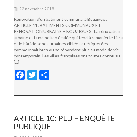
22 novembre 2018
Rénovation d’un bâtiment communal à Bouzigues
ARTICLE 11: BATIMENTS COMMUNAUX ET
RENOVATION URBAINE – BOUZIGUES La rénovation
urbaine est une notion éculée qui tend à remanier le tissu
et le bâti de zones urbaines ciblées et étiquetées
comme insalubres ou ne répondant plus au mode de vie
contemporain. Les villes françaises ont toutes connu au
[…]
F
T
P
ac
w
ar
e
itt
ta
b
er
g
o
er
ARTICLE 10: PLU – ENQUÊTE
o
PUBLIQUE
k