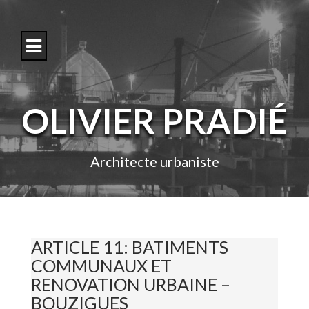
S
k
i
p
t
o
c
o
OLIVIER PRADIÉ
n
t
e
n
Architecte urbaniste
t
ARTICLE 11: BATIMENTS
COMMUNAUX ET
RENOVATION URBAINE –
BOUZIGUES