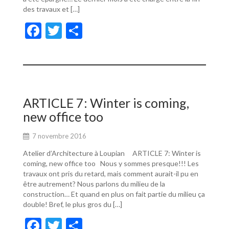
des travaux et […]
F
T
P
ac
w
ar
e
itt
ta
b
er
g
o
er
ARTICLE 7: Winter is coming,
o
new office too
k
7 novembre 2016
Atelier d’Architecture à Loupian ARTICLE 7: Winter is
coming, new office too Nous y sommes presque!!! Les
travaux ont pris du retard, mais comment aurait-il pu en
être autrement? Nous parlons du milieu de la
construction… Et quand en plus on fait partie du milieu ça
double! Bref, le plus gros du […]
F
T
P