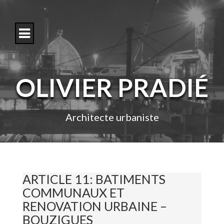
S
k
i
p
t
o
c
o
OLIVIER PRADIÉ
n
t
e
n
Architecte urbaniste
t
ARTICLE 11: BATIMENTS
COMMUNAUX ET
RENOVATION URBAINE –
BOUZIGUES