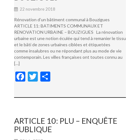
22 novembre 2018
Rénovation d’un bâtiment communal à Bouzigues
ARTICLE 11: BATIMENTS COMMUNAUX ET
RENOVATION URBAINE – BOUZIGUES La rénovation
urbaine est une notion éculée qui tend à remanier le tissu
et le bâti de zones urbaines ciblées et étiquetées
comme insalubres ou ne répondant plus au mode de vie
contemporain. Les villes françaises ont toutes connu au
[…]
F
T
P
ac
w
ar
e
itt
ta
b
er
g
o
er
ARTICLE 10: PLU – ENQUÊTE
o
PUBLIQUE
k