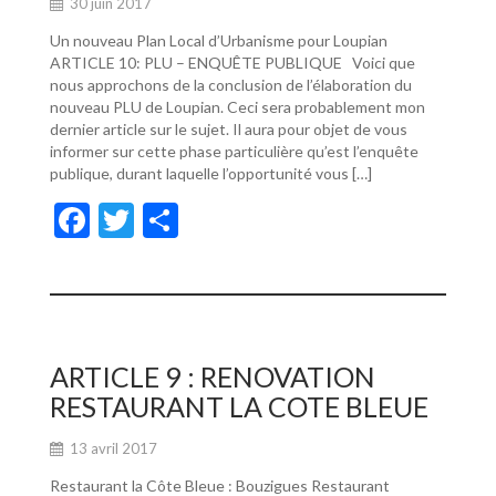
30 juin 2017
Un nouveau Plan Local d’Urbanisme pour Loupian
ARTICLE 10: PLU – ENQUÊTE PUBLIQUE Voici que
nous approchons de la conclusion de l’élaboration du
nouveau PLU de Loupian. Ceci sera probablement mon
dernier article sur le sujet. Il aura pour objet de vous
informer sur cette phase particulière qu’est l’enquête
publique, durant laquelle l’opportunité vous […]
F
T
P
ac
w
ar
e
itt
ta
b
er
g
o
er
ARTICLE 9 : RENOVATION
o
RESTAURANT LA COTE BLEUE
k
13 avril 2017
Restaurant la Côte Bleue : Bouzigues Restaurant