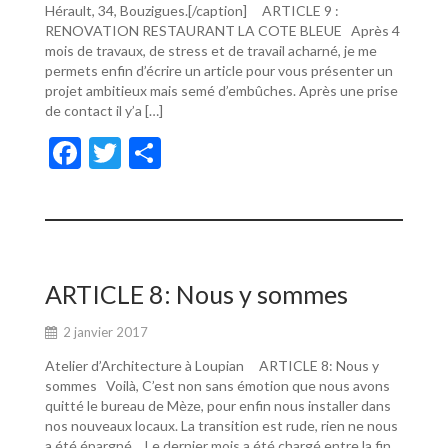
Hérault, 34, Bouzigues.[/caption] ARTICLE 9 :
RENOVATION RESTAURANT LA COTE BLEUE Après 4
mois de travaux, de stress et de travail acharné, je me
permets enfin d’écrire un article pour vous présenter un
projet ambitieux mais semé d’embûches. Après une prise
de contact il y’a […]
F
T
P
ac
w
ar
e
itt
ta
b
er
g
o
er
ARTICLE 8: Nous y sommes
o
2 janvier 2017
k
Atelier d’Architecture à Loupian ARTICLE 8: Nous y
sommes Voilà, C’est non sans émotion que nous avons
quitté le bureau de Mèze, pour enfin nous installer dans
nos nouveaux locaux. La transition est rude, rien ne nous
a été épargné… Le dernier mois a été chargé entre la fin