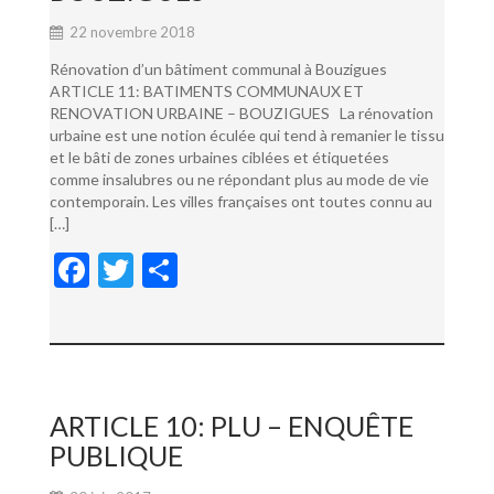
22 novembre 2018
Rénovation d’un bâtiment communal à Bouzigues
ARTICLE 11: BATIMENTS COMMUNAUX ET
RENOVATION URBAINE – BOUZIGUES La rénovation
urbaine est une notion éculée qui tend à remanier le tissu
et le bâti de zones urbaines ciblées et étiquetées
comme insalubres ou ne répondant plus au mode de vie
contemporain. Les villes françaises ont toutes connu au
[…]
F
T
P
ac
w
ar
e
itt
ta
b
er
g
o
er
ARTICLE 10: PLU – ENQUÊTE
o
PUBLIQUE
k