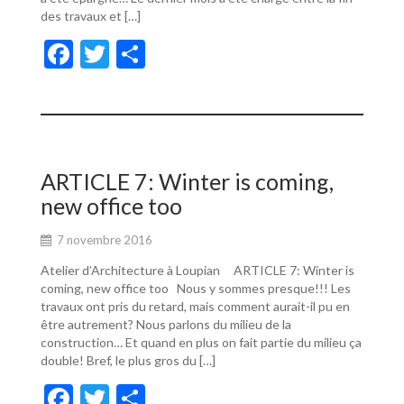
des travaux et […]
F
T
P
ac
w
ar
e
itt
ta
b
er
g
o
er
ARTICLE 7: Winter is coming,
o
new office too
k
7 novembre 2016
Atelier d’Architecture à Loupian ARTICLE 7: Winter is
coming, new office too Nous y sommes presque!!! Les
travaux ont pris du retard, mais comment aurait-il pu en
être autrement? Nous parlons du milieu de la
construction… Et quand en plus on fait partie du milieu ça
double! Bref, le plus gros du […]
F
T
P