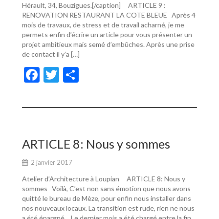
Hérault, 34, Bouzigues.[/caption] ARTICLE 9 :
RENOVATION RESTAURANT LA COTE BLEUE Après 4
mois de travaux, de stress et de travail acharné, je me
permets enfin d’écrire un article pour vous présenter un
projet ambitieux mais semé d’embûches. Après une prise
de contact il y’a […]
F
T
P
ac
w
ar
e
itt
ta
b
er
g
o
er
ARTICLE 8: Nous y sommes
o
2 janvier 2017
k
Atelier d’Architecture à Loupian ARTICLE 8: Nous y
sommes Voilà, C’est non sans émotion que nous avons
quitté le bureau de Mèze, pour enfin nous installer dans
nos nouveaux locaux. La transition est rude, rien ne nous
a été épargné… Le dernier mois a été chargé entre la fin