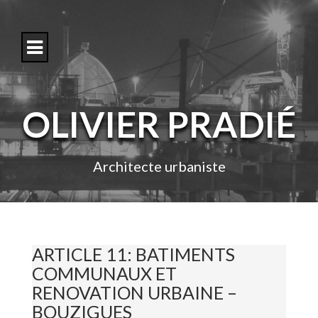
S
k
i
p
t
o
c
o
OLIVIER PRADIÉ
n
t
e
n
Architecte urbaniste
t
ARTICLE 11: BATIMENTS
COMMUNAUX ET
RENOVATION URBAINE –
BOUZIGUES