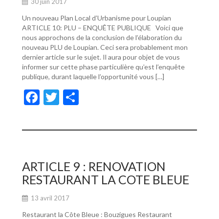
30 juin 2017
Un nouveau Plan Local d’Urbanisme pour Loupian
ARTICLE 10: PLU – ENQUÊTE PUBLIQUE Voici que
nous approchons de la conclusion de l’élaboration du
nouveau PLU de Loupian. Ceci sera probablement mon
dernier article sur le sujet. Il aura pour objet de vous
informer sur cette phase particulière qu’est l’enquête
publique, durant laquelle l’opportunité vous […]
F
T
P
ac
w
ar
e
itt
ta
b
er
g
o
er
ARTICLE 9 : RENOVATION
o
RESTAURANT LA COTE BLEUE
k
13 avril 2017
Restaurant la Côte Bleue : Bouzigues Restaurant