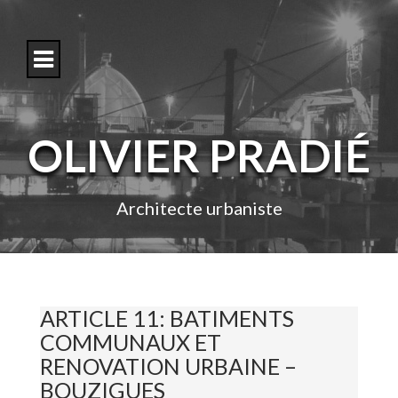
S
k
i
p
t
o
c
o
OLIVIER PRADIÉ
n
t
e
n
Architecte urbaniste
t
ARTICLE 11: BATIMENTS
COMMUNAUX ET
RENOVATION URBAINE –
BOUZIGUES