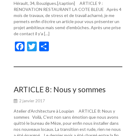
Hérault, 34, Bouzigues.[/caption] ARTICLE 9 :
RENOVATION RESTAURANT LA COTE BLEUE Après 4
mois de travaux, de stress et de travail acharné, je me
permets enfin d’écrire un article pour vous présenter un
projet ambitieux mais semé d’embûches. Après une prise
de contact il y’a […]
F
T
P
ac
w
ar
e
itt
ta
b
er
g
o
er
ARTICLE 8: Nous y sommes
o
2 janvier 2017
k
Atelier d’Architecture à Loupian ARTICLE 8: Nous y
sommes Voilà, C’est non sans émotion que nous avons
quitté le bureau de Mèze, pour enfin nous installer dans
nos nouveaux locaux. La transition est rude, rien ne nous
a été épargné… Le dernier mois a été chargé entre la fin