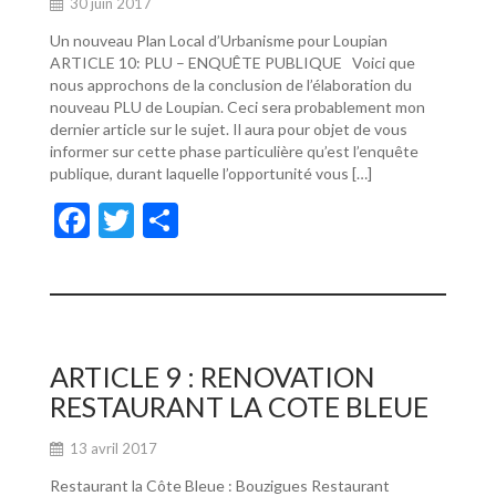
30 juin 2017
Un nouveau Plan Local d’Urbanisme pour Loupian
ARTICLE 10: PLU – ENQUÊTE PUBLIQUE Voici que
nous approchons de la conclusion de l’élaboration du
nouveau PLU de Loupian. Ceci sera probablement mon
dernier article sur le sujet. Il aura pour objet de vous
informer sur cette phase particulière qu’est l’enquête
publique, durant laquelle l’opportunité vous […]
F
T
P
ac
w
ar
e
itt
ta
b
er
g
o
er
ARTICLE 9 : RENOVATION
o
RESTAURANT LA COTE BLEUE
k
13 avril 2017
Restaurant la Côte Bleue : Bouzigues Restaurant