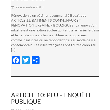
22 novembre 2018
Rénovation d’un bâtiment communal à Bouzigues
ARTICLE 11: BATIMENTS COMMUNAUX ET
RENOVATION URBAINE – BOUZIGUES La rénovation
urbaine est une notion éculée qui tend à remanier le tissu
et le bâti de zones urbaines ciblées et étiquetées
comme insalubres ou ne répondant plus au mode de vie
contemporain. Les villes françaises ont toutes connu au
[…]
F
T
P
ac
w
ar
e
itt
ta
b
er
g
o
er
ARTICLE 10: PLU – ENQUÊTE
o
PUBLIQUE
k