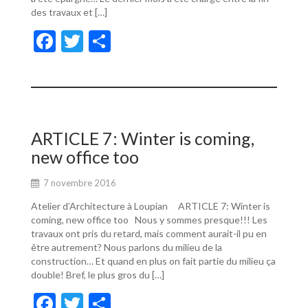
des travaux et […]
F
T
P
ac
w
ar
e
itt
ta
b
er
g
o
er
ARTICLE 7: Winter is coming,
o
new office too
k
7 novembre 2016
Atelier d’Architecture à Loupian ARTICLE 7: Winter is
coming, new office too Nous y sommes presque!!! Les
travaux ont pris du retard, mais comment aurait-il pu en
être autrement? Nous parlons du milieu de la
construction… Et quand en plus on fait partie du milieu ça
double! Bref, le plus gros du […]
F
T
P