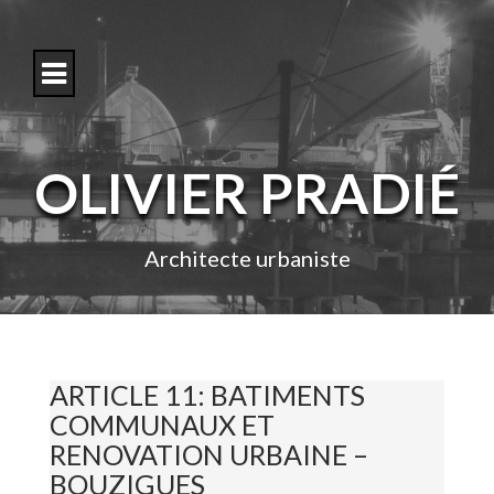
S
k
i
p
t
o
c
o
OLIVIER PRADIÉ
n
t
e
n
Architecte urbaniste
t
ARTICLE 11: BATIMENTS
COMMUNAUX ET
RENOVATION URBAINE –
BOUZIGUES