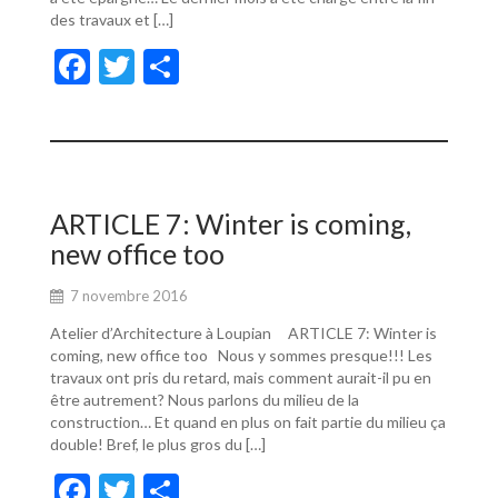
des travaux et […]
F
T
P
ac
w
ar
e
itt
ta
b
er
g
o
er
ARTICLE 7: Winter is coming,
o
new office too
k
7 novembre 2016
Atelier d’Architecture à Loupian ARTICLE 7: Winter is
coming, new office too Nous y sommes presque!!! Les
travaux ont pris du retard, mais comment aurait-il pu en
être autrement? Nous parlons du milieu de la
construction… Et quand en plus on fait partie du milieu ça
double! Bref, le plus gros du […]
F
T
P