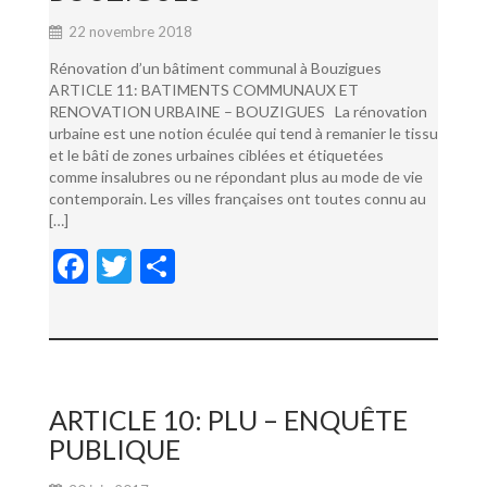
22 novembre 2018
Rénovation d’un bâtiment communal à Bouzigues
ARTICLE 11: BATIMENTS COMMUNAUX ET
RENOVATION URBAINE – BOUZIGUES La rénovation
urbaine est une notion éculée qui tend à remanier le tissu
et le bâti de zones urbaines ciblées et étiquetées
comme insalubres ou ne répondant plus au mode de vie
contemporain. Les villes françaises ont toutes connu au
[…]
F
T
P
ac
w
ar
e
itt
ta
b
er
g
o
er
ARTICLE 10: PLU – ENQUÊTE
o
PUBLIQUE
k