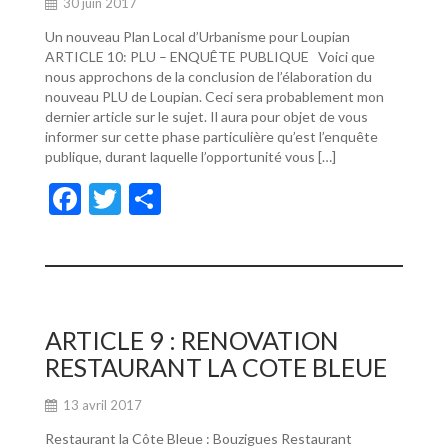
30 juin 2017
Un nouveau Plan Local d’Urbanisme pour Loupian
ARTICLE 10: PLU – ENQUÊTE PUBLIQUE Voici que
nous approchons de la conclusion de l’élaboration du
nouveau PLU de Loupian. Ceci sera probablement mon
dernier article sur le sujet. Il aura pour objet de vous
informer sur cette phase particulière qu’est l’enquête
publique, durant laquelle l’opportunité vous […]
F
T
P
ac
w
ar
e
itt
ta
b
er
g
o
er
ARTICLE 9 : RENOVATION
o
RESTAURANT LA COTE BLEUE
k
13 avril 2017
Restaurant la Côte Bleue : Bouzigues Restaurant