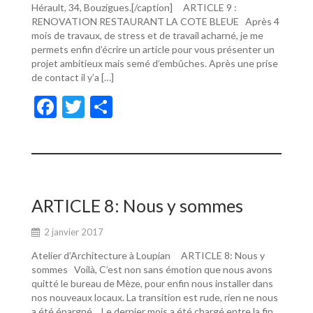
Hérault, 34, Bouzigues.[/caption] ARTICLE 9 :
RENOVATION RESTAURANT LA COTE BLEUE Après 4
mois de travaux, de stress et de travail acharné, je me
permets enfin d’écrire un article pour vous présenter un
projet ambitieux mais semé d’embûches. Après une prise
de contact il y’a […]
F
T
P
ac
w
ar
e
itt
ta
b
er
g
o
er
ARTICLE 8: Nous y sommes
o
2 janvier 2017
k
Atelier d’Architecture à Loupian ARTICLE 8: Nous y
sommes Voilà, C’est non sans émotion que nous avons
quitté le bureau de Mèze, pour enfin nous installer dans
nos nouveaux locaux. La transition est rude, rien ne nous
a été épargné… Le dernier mois a été chargé entre la fin