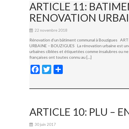
ARTICLE 11: BATI
RENOVATION URBAI
22 novembre 2018
Rénovation d’un bâtiment communal à Bouzigues
URBAINE – BOUZIGUES La rénovation urbaine est une not
urbaines ciblées et étiquetées comme insalubres ou ne 
françaises ont toutes connu au […]
F
T
P
ac
w
ar
e
itt
ta
b
er
g
o
er
ARTICLE 10: PLU –
o
k
30 juin 2017