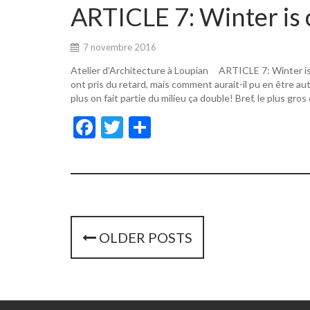
o
er
ARTICLE 7: Winter is 
o
k
7 novembre 2016
Atelier d’Architecture à Loupian ARTICLE 7: Winter i
ont pris du retard, mais comment aurait-il pu en être a
plus on fait partie du milieu ça double! Bref, le plus gros
F
T
P
ac
w
ar
e
itt
ta
b
er
g
o
er
o
P
OLDER POSTS
k
o
s