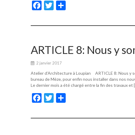
F
T
P
ac
w
ar
e
itt
ta
b
er
g
o
er
ARTICLE 8: Nous y s
o
k
2 janvier 2017
Atelier d’Architecture à Loupian ARTICLE 8: Nous y s
bureau de Mèze, pour enfin nous installer dans nos nouv
Le dernier mois a été chargé entre la fin des travaux et 
F
T
P
ac
w
ar
e
itt
ta
b
er
g