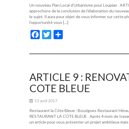
Un nouveau Plan Local d’Urbanisme pour Loupian A
approchons de la conclusion de l’élaboration du nouvea
le sujet. Il aura pour objet de vous informer sur cette p
l’opportunité vous […]
F
T
P
ac
w
ar
e
itt
ta
b
er
g
o
er
ARTICLE 9 : RENOV
o
COTE BLEUE
k
13 avril 2017
Restaurant la Côte Bleue : Bouzigues Restaurant Hér
RESTAURANT LA COTE BLEUE Après 4 mois de travaux, de
un article pour vous présenter un projet ambitieux mais