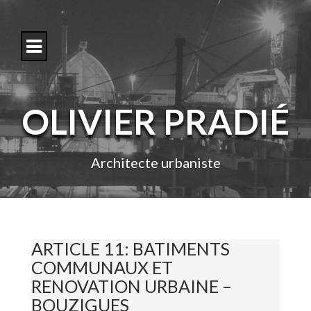
S
k
i
p
t
o
c
o
OLIVIER PRADIÉ
n
t
e
n
Architecte urbaniste
t
ARTICLE 11: BATIMENTS
COMMUNAUX ET
RENOVATION URBAINE –
BOUZIGUES