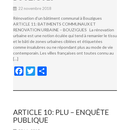
22 novembre 2018
Rénovation d’un bâtiment communal à Bouzigues
ARTICLE 11: BATIMENTS COMMUNAUX ET
RENOVATION URBAINE – BOUZIGUES La rénovation
urbaine est une notion éculée qui tend à remanier le tissu
et le bâti de zones urbaines ciblées et étiquetées
comme insalubres ou ne répondant plus au mode de vie
contemporain. Les villes françaises ont toutes connu au
[…]
F
T
P
ac
w
ar
e
itt
ta
b
er
g
o
er
ARTICLE 10: PLU – ENQUÊTE
o
PUBLIQUE
k