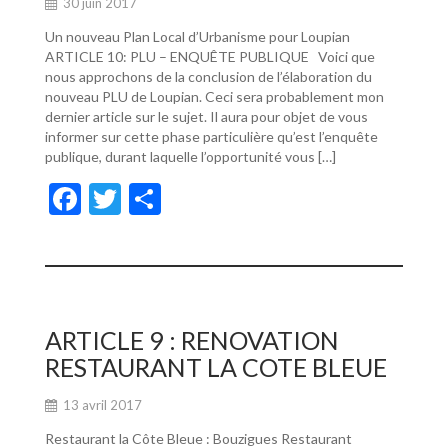
30 juin 2017
Un nouveau Plan Local d’Urbanisme pour Loupian
ARTICLE 10: PLU – ENQUÊTE PUBLIQUE Voici que
nous approchons de la conclusion de l’élaboration du
nouveau PLU de Loupian. Ceci sera probablement mon
dernier article sur le sujet. Il aura pour objet de vous
informer sur cette phase particulière qu’est l’enquête
publique, durant laquelle l’opportunité vous […]
F
T
P
ac
w
ar
e
itt
ta
b
er
g
o
er
ARTICLE 9 : RENOVATION
o
RESTAURANT LA COTE BLEUE
k
13 avril 2017
Restaurant la Côte Bleue : Bouzigues Restaurant