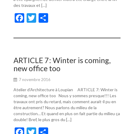
des travaux et […]
F
T
P
ac
w
ar
e
itt
ta
b
er
g
o
er
ARTICLE 7: Winter is coming,
o
new office too
k
7 novembre 2016
Atelier d’Architecture à Loupian ARTICLE 7: Winter is
coming, new office too Nous y sommes presque!!! Les
travaux ont pris du retard, mais comment aurait-il pu en
être autrement? Nous parlons du milieu de la
construction… Et quand en plus on fait partie du milieu ça
double! Bref, le plus gros du […]
F
T
P