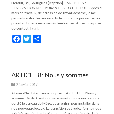
Hérault, 34, Bouzigues.[/caption] ARTICLE 9 :
RENOVATION RESTAURANT LA COTE BLEUE Après 4
mois de travaux, de stress et de travail acharné, je me
permets enfin d’écrire un article pour vous présenter un
projet ambitieux mais semé d’embûches. Après une prise
de contact il y’a […]
F
T
P
ac
w
ar
e
itt
ta
b
er
g
o
er
ARTICLE 8: Nous y sommes
o
2 janvier 2017
k
Atelier d’Architecture à Loupian ARTICLE 8: Nous y
sommes Voilà, C’est non sans émotion que nous avons
quitté le bureau de Mèze, pour enfin nous installer dans
nos nouveaux locaux. La transition est rude, rien ne nous
a été épargné… Le dernier mois a été chargé entre la fin