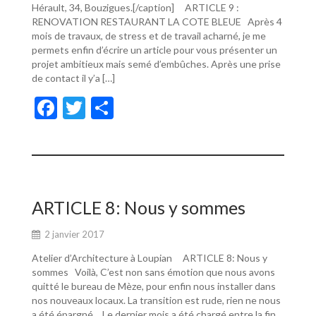
Hérault, 34, Bouzigues.[/caption] ARTICLE 9 :
RENOVATION RESTAURANT LA COTE BLEUE Après 4
mois de travaux, de stress et de travail acharné, je me
permets enfin d’écrire un article pour vous présenter un
projet ambitieux mais semé d’embûches. Après une prise
de contact il y’a […]
F
T
P
ac
w
ar
e
itt
ta
b
er
g
o
er
ARTICLE 8: Nous y sommes
o
2 janvier 2017
k
Atelier d’Architecture à Loupian ARTICLE 8: Nous y
sommes Voilà, C’est non sans émotion que nous avons
quitté le bureau de Mèze, pour enfin nous installer dans
nos nouveaux locaux. La transition est rude, rien ne nous
a été épargné… Le dernier mois a été chargé entre la fin