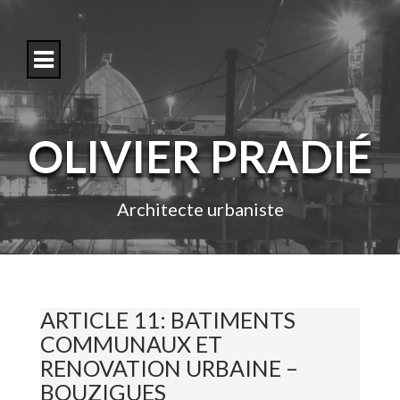
S
k
i
p
t
o
c
o
OLIVIER PRADIÉ
n
t
e
n
Architecte urbaniste
t
ARTICLE 11: BATIMENTS
COMMUNAUX ET
RENOVATION URBAINE –
BOUZIGUES