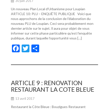
30 juin 2017
Un nouveau Plan Local d’Urbanisme pour Loupian
ARTICLE 10: PLU – ENQUÊTE PUBLIQUE Voici que
nous approchons de la conclusion de l’élaboration du
nouveau PLU de Loupian. Ceci sera probablement mon
dernier article sur le sujet. Il aura pour objet de vous
informer sur cette phase particulière qu’est l’enquête
publique, durant laquelle l’opportunité vous […]
F
T
P
ac
w
ar
e
itt
ta
b
er
g
o
er
ARTICLE 9 : RENOVATION
o
RESTAURANT LA COTE BLEUE
k
13 avril 2017
Restaurant la Côte Bleue : Bouzigues Restaurant