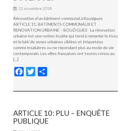
22 novembre 2018
Rénovation d’un bâtiment communal à Bouzigues
ARTICLE 11: BATIMENTS COMMUNAUX ET
RENOVATION URBAINE – BOUZIGUES La rénovation
urbaine est une notion éculée qui tend à remanier le tissu
et le bâti de zones urbaines ciblées et étiquetées
comme insalubres ou ne répondant plus au mode de vie
contemporain. Les villes françaises ont toutes connu au
[…]
F
T
P
ac
w
ar
e
itt
ta
b
er
g
o
er
ARTICLE 10: PLU – ENQUÊTE
o
PUBLIQUE
k