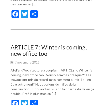
des travaux et […]
F
T
P
ac
w
ar
e
itt
ta
b
er
g
o
er
ARTICLE 7: Winter is coming,
o
new office too
k
7 novembre 2016
Atelier d’Architecture à Loupian ARTICLE 7: Winter is
coming, new office too Nous y sommes presque!!! Les
travaux ont pris du retard, mais comment aurait-il pu en
être autrement? Nous parlons du milieu de la
construction… Et quand en plus on fait partie du milieu ça
double! Bref, le plus gros du […]
F
T
P