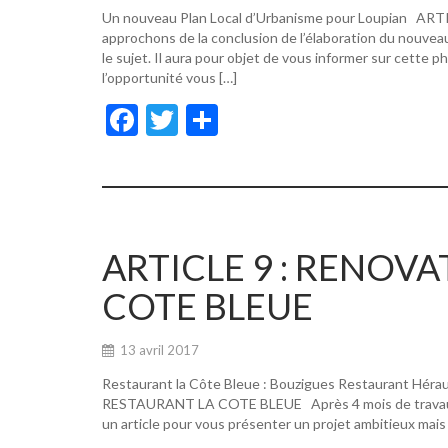
Un nouveau Plan Local d’Urbanisme pour Loupian A
approchons de la conclusion de l’élaboration du nouvea
le sujet. Il aura pour objet de vous informer sur cette p
l’opportunité vous […]
F
T
P
ac
w
ar
e
itt
ta
b
er
g
o
er
ARTICLE 9 : RENOV
o
COTE BLEUE
k
13 avril 2017
Restaurant la Côte Bleue : Bouzigues Restaurant Hér
RESTAURANT LA COTE BLEUE Après 4 mois de travaux, de
un article pour vous présenter un projet ambitieux mais