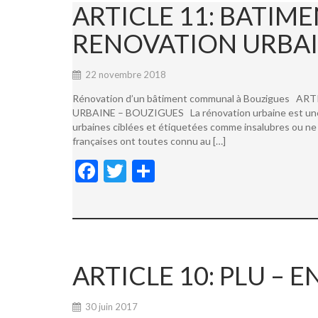
ARTICLE 11: BATI
RENOVATION URBAI
22 novembre 2018
Rénovation d’un bâtiment communal à Bouzigues
URBAINE – BOUZIGUES La rénovation urbaine est une not
urbaines ciblées et étiquetées comme insalubres ou ne 
françaises ont toutes connu au […]
F
T
P
ac
w
ar
e
itt
ta
b
er
g
o
er
ARTICLE 10: PLU –
o
k
30 juin 2017