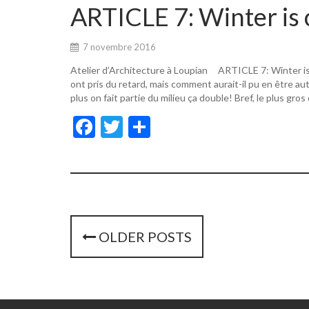
o
er
ARTICLE 7: Winter is 
o
k
7 novembre 2016
Atelier d’Architecture à Loupian ARTICLE 7: Winter i
ont pris du retard, mais comment aurait-il pu en être a
plus on fait partie du milieu ça double! Bref, le plus gros
F
T
P
ac
w
ar
e
itt
ta
b
er
g
o
er
o
P
OLDER POSTS
k
o
s