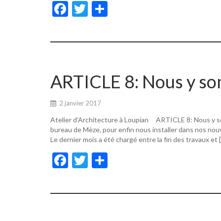
F
T
P
ac
w
ar
e
itt
ta
b
er
g
o
er
ARTICLE 8: Nous y s
o
k
2 janvier 2017
Atelier d’Architecture à Loupian ARTICLE 8: Nous y s
bureau de Mèze, pour enfin nous installer dans nos nouv
Le dernier mois a été chargé entre la fin des travaux et 
F
T
P
ac
w
ar
e
itt
ta
b
er
g