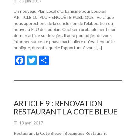
30 juin 2017
Un nouveau Plan Local d’Urbanisme pour Loupian
ARTICLE 10: PLU – ENQUÊTE PUBLIQUE Voici que
nous approchons de la conclusion de l’élaboration du
nouveau PLU de Loupian. Ceci sera probablement mon
dernier article sur le sujet. Il aura pour objet de vous
informer sur cette phase particulière qu’est l’enquête
publique, durant laquelle l’opportunité vous […]
F
T
P
ac
w
ar
e
itt
ta
b
er
g
o
er
ARTICLE 9 : RENOVATION
o
RESTAURANT LA COTE BLEUE
k
13 avril 2017
Restaurant la Côte Bleue : Bouzigues Restaurant