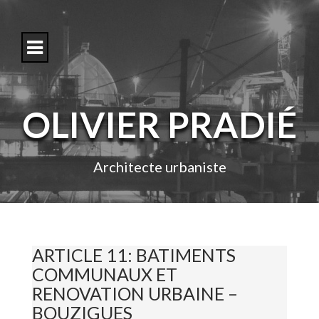
S
k
i
p
t
o
c
o
OLIVIER PRADIÉ
n
t
e
n
Architecte urbaniste
t
ARTICLE 11: BATIMENTS
COMMUNAUX ET
RENOVATION URBAINE –
BOUZIGUES