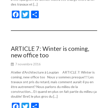
des travaux et […]
F
T
P
ac
w
ar
e
itt
ta
b
er
g
o
er
ARTICLE 7: Winter is coming,
o
new office too
k
7 novembre 2016
Atelier d’Architecture à Loupian ARTICLE 7: Winter is
coming, new office too Nous y sommes presque!!! Les
travaux ont pris du retard, mais comment aurait-il pu en
être autrement? Nous parlons du milieu de la
construction… Et quand en plus on fait partie du milieu ça
double! Bref, le plus gros du […]
F
T
P