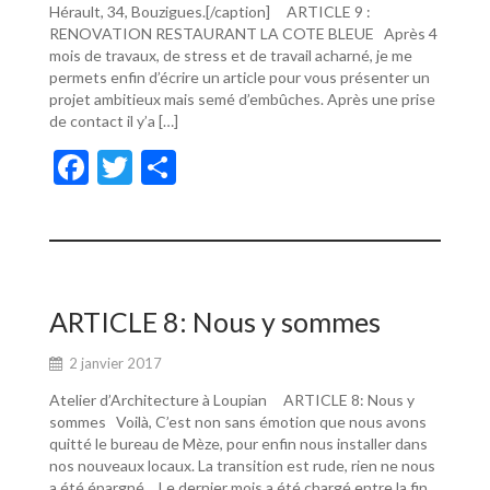
Hérault, 34, Bouzigues.[/caption] ARTICLE 9 :
RENOVATION RESTAURANT LA COTE BLEUE Après 4
mois de travaux, de stress et de travail acharné, je me
permets enfin d’écrire un article pour vous présenter un
projet ambitieux mais semé d’embûches. Après une prise
de contact il y’a […]
F
T
P
ac
w
ar
e
itt
ta
b
er
g
o
er
ARTICLE 8: Nous y sommes
o
2 janvier 2017
k
Atelier d’Architecture à Loupian ARTICLE 8: Nous y
sommes Voilà, C’est non sans émotion que nous avons
quitté le bureau de Mèze, pour enfin nous installer dans
nos nouveaux locaux. La transition est rude, rien ne nous
a été épargné… Le dernier mois a été chargé entre la fin