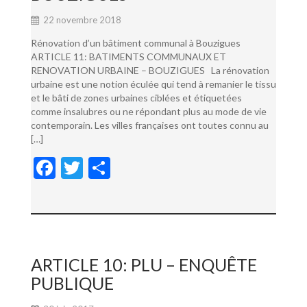
22 novembre 2018
Rénovation d’un bâtiment communal à Bouzigues
ARTICLE 11: BATIMENTS COMMUNAUX ET
RENOVATION URBAINE – BOUZIGUES La rénovation
urbaine est une notion éculée qui tend à remanier le tissu
et le bâti de zones urbaines ciblées et étiquetées
comme insalubres ou ne répondant plus au mode de vie
contemporain. Les villes françaises ont toutes connu au
[…]
F
T
P
ac
w
ar
e
itt
ta
b
er
g
o
er
ARTICLE 10: PLU – ENQUÊTE
o
PUBLIQUE
k