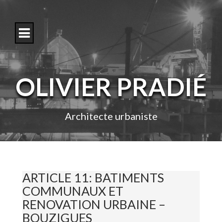
S
k
i
p
t
o
c
o
OLIVIER PRADIÉ
n
t
e
n
Architecte urbaniste
t
ARTICLE 11: BATIMENTS
COMMUNAUX ET
RENOVATION URBAINE –
BOUZIGUES