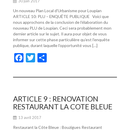
30 juin 2017
Un nouveau Plan Local d’Urbanisme pour Loupian
ARTICLE 10: PLU – ENQUÊTE PUBLIQUE Voici que
nous approchons de la conclusion de l’élaboration du
nouveau PLU de Loupian. Ceci sera probablement mon
dernier article sur le sujet. Il aura pour objet de vous
informer sur cette phase particulière qu’est l’enquête
publique, durant laquelle l’opportunité vous […]
F
T
P
ac
w
ar
e
itt
ta
b
er
g
o
er
ARTICLE 9 : RENOVATION
o
RESTAURANT LA COTE BLEUE
k
13 avril 2017
Restaurant la Côte Bleue : Bouzigues Restaurant