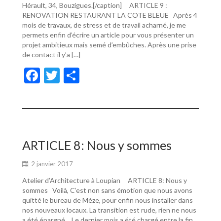
Hérault, 34, Bouzigues.[/caption] ARTICLE 9 :
RENOVATION RESTAURANT LA COTE BLEUE Après 4
mois de travaux, de stress et de travail acharné, je me
permets enfin d’écrire un article pour vous présenter un
projet ambitieux mais semé d’embûches. Après une prise
de contact il y’a […]
F
T
P
ac
w
ar
e
itt
ta
b
er
g
o
er
ARTICLE 8: Nous y sommes
o
2 janvier 2017
k
Atelier d’Architecture à Loupian ARTICLE 8: Nous y
sommes Voilà, C’est non sans émotion que nous avons
quitté le bureau de Mèze, pour enfin nous installer dans
nos nouveaux locaux. La transition est rude, rien ne nous
a été épargné… Le dernier mois a été chargé entre la fin