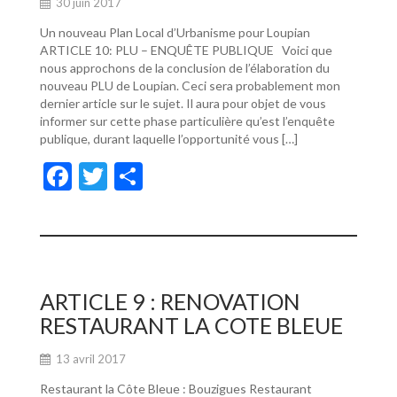
30 juin 2017
Un nouveau Plan Local d’Urbanisme pour Loupian
ARTICLE 10: PLU – ENQUÊTE PUBLIQUE Voici que
nous approchons de la conclusion de l’élaboration du
nouveau PLU de Loupian. Ceci sera probablement mon
dernier article sur le sujet. Il aura pour objet de vous
informer sur cette phase particulière qu’est l’enquête
publique, durant laquelle l’opportunité vous […]
F
T
P
ac
w
ar
e
itt
ta
b
er
g
o
er
ARTICLE 9 : RENOVATION
o
RESTAURANT LA COTE BLEUE
k
13 avril 2017
Restaurant la Côte Bleue : Bouzigues Restaurant