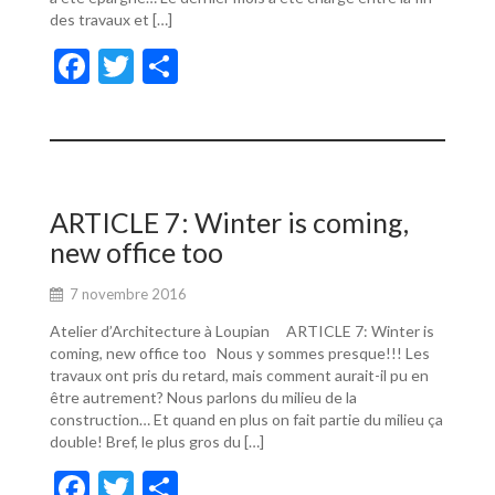
des travaux et […]
F
T
P
ac
w
ar
e
itt
ta
b
er
g
o
er
ARTICLE 7: Winter is coming,
o
new office too
k
7 novembre 2016
Atelier d’Architecture à Loupian ARTICLE 7: Winter is
coming, new office too Nous y sommes presque!!! Les
travaux ont pris du retard, mais comment aurait-il pu en
être autrement? Nous parlons du milieu de la
construction… Et quand en plus on fait partie du milieu ça
double! Bref, le plus gros du […]
F
T
P