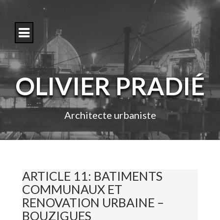
S
k
i
p
t
o
c
o
OLIVIER PRADIÉ
n
t
e
n
Architecte urbaniste
t
ARTICLE 11: BATIMENTS
COMMUNAUX ET
RENOVATION URBAINE –
BOUZIGUES