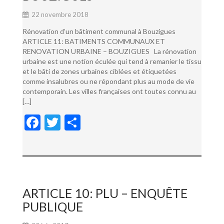
22 novembre 2018
Rénovation d’un bâtiment communal à Bouzigues
ARTICLE 11: BATIMENTS COMMUNAUX ET
RENOVATION URBAINE – BOUZIGUES La rénovation
urbaine est une notion éculée qui tend à remanier le tissu
et le bâti de zones urbaines ciblées et étiquetées
comme insalubres ou ne répondant plus au mode de vie
contemporain. Les villes françaises ont toutes connu au
[…]
F
T
P
ac
w
ar
e
itt
ta
b
er
g
o
er
ARTICLE 10: PLU – ENQUÊTE
o
PUBLIQUE
k