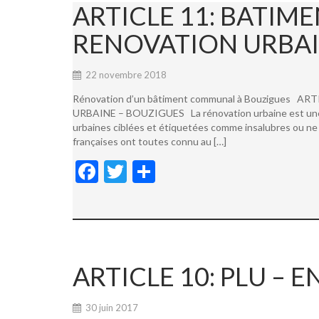
ARTICLE 11: BATI
RENOVATION URBAI
22 novembre 2018
Rénovation d’un bâtiment communal à Bouzigues
URBAINE – BOUZIGUES La rénovation urbaine est une not
urbaines ciblées et étiquetées comme insalubres ou ne 
françaises ont toutes connu au […]
F
T
P
ac
w
ar
e
itt
ta
b
er
g
o
er
ARTICLE 10: PLU –
o
k
30 juin 2017