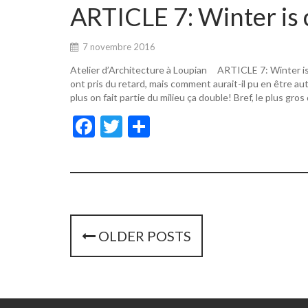
o
er
ARTICLE 7: Winter is 
o
k
7 novembre 2016
Atelier d’Architecture à Loupian ARTICLE 7: Winter i
ont pris du retard, mais comment aurait-il pu en être a
plus on fait partie du milieu ça double! Bref, le plus gros
F
T
P
ac
w
ar
e
itt
ta
b
er
g
o
er
o
P
OLDER POSTS
k
o
s