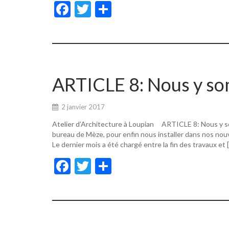
F
T
P
ac
w
ar
e
itt
ta
b
er
g
o
er
ARTICLE 8: Nous y s
o
k
2 janvier 2017
Atelier d’Architecture à Loupian ARTICLE 8: Nous y s
bureau de Mèze, pour enfin nous installer dans nos nouv
Le dernier mois a été chargé entre la fin des travaux et 
F
T
P
ac
w
ar
e
itt
ta
b
er
g