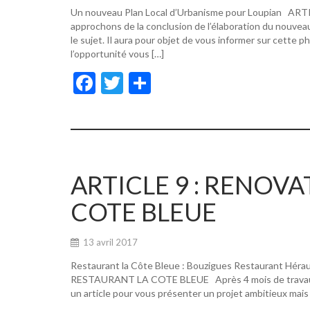
Un nouveau Plan Local d’Urbanisme pour Loupian A
approchons de la conclusion de l’élaboration du nouvea
le sujet. Il aura pour objet de vous informer sur cette p
l’opportunité vous […]
F
T
P
ac
w
ar
e
itt
ta
b
er
g
o
er
ARTICLE 9 : RENOV
o
COTE BLEUE
k
13 avril 2017
Restaurant la Côte Bleue : Bouzigues Restaurant Hér
RESTAURANT LA COTE BLEUE Après 4 mois de travaux, de
un article pour vous présenter un projet ambitieux mais