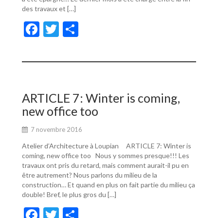
des travaux et […]
F
T
P
ac
w
ar
e
itt
ta
b
er
g
o
er
ARTICLE 7: Winter is coming,
o
new office too
k
7 novembre 2016
Atelier d’Architecture à Loupian ARTICLE 7: Winter is
coming, new office too Nous y sommes presque!!! Les
travaux ont pris du retard, mais comment aurait-il pu en
être autrement? Nous parlons du milieu de la
construction… Et quand en plus on fait partie du milieu ça
double! Bref, le plus gros du […]
F
T
P