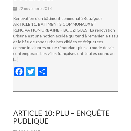
22 novembre 2018
Rénovation d’un bâtiment communal à Bouzigues
ARTICLE 11: BATIMENTS COMMUNAUX ET
RENOVATION URBAINE – BOUZIGUES La rénovation
urbaine est une notion éculée qui tend à remanier le tissu
et le bâti de zones urbaines ciblées et étiquetées
comme insalubres ou ne répondant plus au mode de vie
contemporain. Les villes françaises ont toutes connu au
[…]
F
T
P
ac
w
ar
e
itt
ta
b
er
g
o
er
ARTICLE 10: PLU – ENQUÊTE
o
PUBLIQUE
k