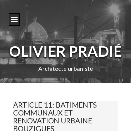
S
k
i
p
t
o
c
o
OLIVIER PRADIÉ
n
t
e
n
Architecte urbaniste
t
ARTICLE 11: BATIMENTS
COMMUNAUX ET
RENOVATION URBAINE –
BOUZIGUES