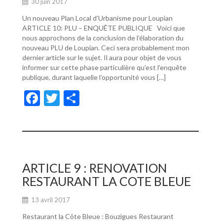
30 juin 2017
Un nouveau Plan Local d’Urbanisme pour Loupian
ARTICLE 10: PLU – ENQUÊTE PUBLIQUE Voici que
nous approchons de la conclusion de l’élaboration du
nouveau PLU de Loupian. Ceci sera probablement mon
dernier article sur le sujet. Il aura pour objet de vous
informer sur cette phase particulière qu’est l’enquête
publique, durant laquelle l’opportunité vous […]
F
T
P
ac
w
ar
e
itt
ta
b
er
g
o
er
ARTICLE 9 : RENOVATION
o
RESTAURANT LA COTE BLEUE
k
13 avril 2017
Restaurant la Côte Bleue : Bouzigues Restaurant