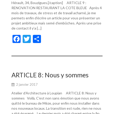
Hérault, 34, Bouzigues.[/caption] ARTICLE 9 :
RENOVATION RESTAURANT LA COTE BLEUE Après 4
mois de travaux, de stress et de travail acharné, je me
permets enfin d’écrire un article pour vous présenter un
projet ambitieux mais semé d’embûches. Après une prise
de contact il y’a […]
F
T
P
ac
w
ar
e
itt
ta
b
er
g
o
er
ARTICLE 8: Nous y sommes
o
2 janvier 2017
k
Atelier d’Architecture à Loupian ARTICLE 8: Nous y
sommes Voilà, C’est non sans émotion que nous avons
quitté le bureau de Mèze, pour enfin nous installer dans
nos nouveaux locaux. La transition est rude, rien ne nous
a été épargné… Le dernier mois a été chargé entre la fin